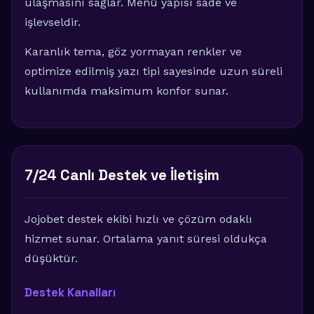
ulaşmasını sağlar. Menü yapısı sade ve
işlevseldir.
Karanlık tema, göz yormayan renkler ve
optimize edilmiş yazı tipi sayesinde uzun süreli
kullanımda maksimum konfor sunar.
7/24 Canlı Destek ve İletişim
Jojobet destek ekibi hızlı ve çözüm odaklı
hizmet sunar. Ortalama yanıt süresi oldukça
düşüktür.
Destek Kanalları