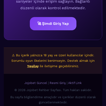
saniyeler içinde erişim sağlayın. Bağlantı
düzenli olarak kontrol edilmektedir.
🚀 Şimdi Giriş Yap
⚠️ Bu içerik yalnızca 18 yaş ve üzeri kullanıcılar içindir.
Sorumlu oyun ilkelerini benimseyin. Destek almak için
Yeşilay
ile iletişime geçebilirsiniz.
Jojobet Güncel
|
Resmi Giriş
|
Aktif Link
© 2026 Jojobet Rehber Sayfası. Tüm hakları saklıdır.
Bu sayfa bilgilendirme amaçlıdır ve içerikler düzenli olarak
güncellenmektedir.