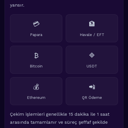
yansır.
💳
🏦
Papara
Havale / EFT
₿
🔷
Bitcoin
USDT
💰
📲
Ethereum
QR Ödeme
Çekim işlemleri genellikle 15 dakika ile 1 saat
arasında tamamlanır ve süreç şeffaf şekilde