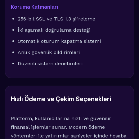
Koruma Katmanları
256-bit SSL ve TLS 1.3 şifreleme
İki aşamalı doğrulama desteği
Otomatik oturum kapatma sistemi
Anlık güvenlik bildirimleri
Düzenli sistem denetimleri
Hızlı Ödeme ve Çekim Seçenekleri
Platform, kullanıcılarına hızlı ve güvenilir
finansal işlemler sunar. Modern ödeme
yöntemleri ile yatırımlar saniyeler içinde hesaba