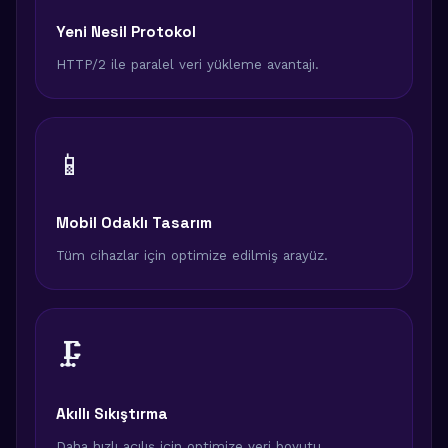
Yeni Nesil Protokol
HTTP/2 ile paralel veri yükleme avantajı.
📱
Mobil Odaklı Tasarım
Tüm cihazlar için optimize edilmiş arayüz.
🗜️
Akıllı Sıkıştırma
Daha hızlı açılış için optimize veri boyutu.