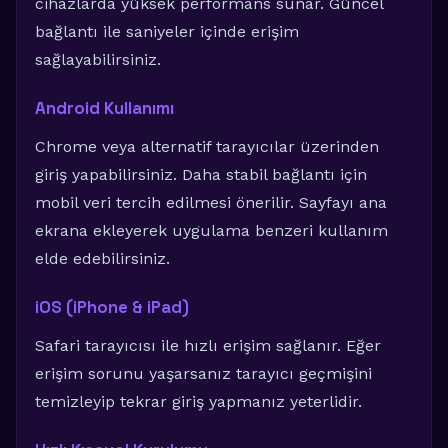
cihazlarda yüksek performans sunar. Güncel
bağlantı ile saniyeler içinde erişim
sağlayabilirsiniz.
Android Kullanımı
Chrome veya alternatif tarayıcılar üzerinden
giriş yapabilirsiniz. Daha stabil bağlantı için
mobil veri tercih edilmesi önerilir. Sayfayı ana
ekrana ekleyerek uygulama benzeri kullanım
elde edebilirsiniz.
iOS (iPhone & iPad)
Safari tarayıcısı ile hızlı erişim sağlanır. Eğer
erişim sorunu yaşarsanız tarayıcı geçmişini
temizleyip tekrar giriş yapmanız yeterlidir.