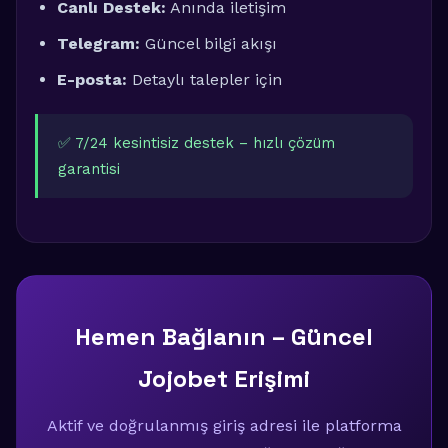
Canlı Destek:
Anında iletişim
Telegram:
Güncel bilgi akışı
E-posta:
Detaylı talepler için
✅ 7/24 kesintisiz destek – hızlı çözüm
garantisi
Hemen Bağlanın – Güncel
Jojobet Erişimi
Aktif ve doğrulanmış giriş adresi ile platforma