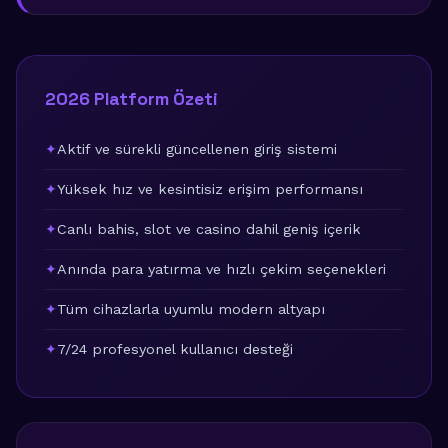
2026 Platform Özeti
Aktif ve sürekli güncellenen giriş sistemi
Yüksek hız ve kesintisiz erişim performansı
Canlı bahis, slot ve casino dahil geniş içerik
Anında para yatırma ve hızlı çekim seçenekleri
Tüm cihazlarla uyumlu modern altyapı
7/24 profesyonel kullanıcı desteği