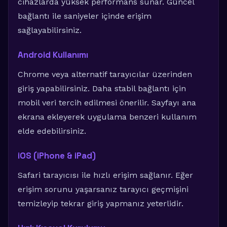
cihazlarda yüksek performans sunar. Güncel
bağlantı ile saniyeler içinde erişim
sağlayabilirsiniz.
Android Kullanımı
Chrome veya alternatif tarayıcılar üzerinden
giriş yapabilirsiniz. Daha stabil bağlantı için
mobil veri tercih edilmesi önerilir. Sayfayı ana
ekrana ekleyerek uygulama benzeri kullanım
elde edebilirsiniz.
iOS (iPhone & iPad)
Safari tarayıcısı ile hızlı erişim sağlanır. Eğer
erişim sorunu yaşarsanız tarayıcı geçmişini
temizleyip tekrar giriş yapmanız yeterlidir.