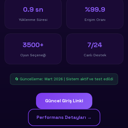
0.9 sn
%99.9
Yüklenme Süresi
Erişim Oranı
3500+
7/24
Oyun Seçeneği
Canlı Destek
🔄 Güncelleme: Mart 2026 | Sistem aktif ve test edildi
Güncel Giriş Linki
Performans Detayları →