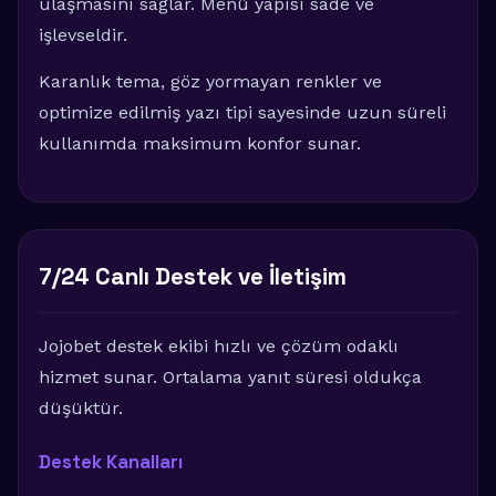
ulaşmasını sağlar. Menü yapısı sade ve
işlevseldir.
Karanlık tema, göz yormayan renkler ve
optimize edilmiş yazı tipi sayesinde uzun süreli
kullanımda maksimum konfor sunar.
7/24 Canlı Destek ve İletişim
Jojobet destek ekibi hızlı ve çözüm odaklı
hizmet sunar. Ortalama yanıt süresi oldukça
düşüktür.
Destek Kanalları