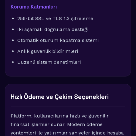
Koruma Katmanları
256-bit SSL ve TLS 1.3 şifreleme
İki aşamalı doğrulama desteği
Otomatik oturum kapatma sistemi
Anlık güvenlik bildirimleri
Düzenli sistem denetimleri
Hızlı Ödeme ve Çekim Seçenekleri
Platform, kullanıcılarına hızlı ve güvenilir
finansal işlemler sunar. Modern ödeme
yöntemleri ile yatırımlar saniyeler içinde hesaba