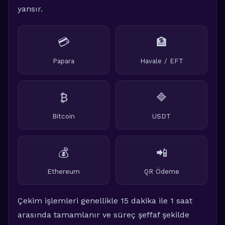
yansır.
💳
🏦
Papara
Havale / EFT
₿
🔷
Bitcoin
USDT
💰
📲
Ethereum
QR Ödeme
Çekim işlemleri genellikle 15 dakika ile 1 saat
arasında tamamlanır ve süreç şeffaf şekilde