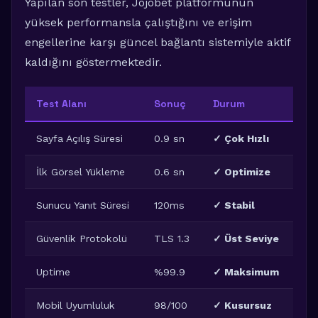
Yapılan son testler, Jojobet platformunun
yüksek performansla çalıştığını ve erişim
engellerine karşı güncel bağlantı sistemiyle aktif
kaldığını göstermektedir.
Test Alanı
Sonuç
Durum
Sayfa Açılış Süresi
0.9 sn
✓ Çok Hızlı
İlk Görsel Yükleme
0.6 sn
✓ Optimize
Sunucu Yanıt Süresi
120ms
✓ Stabil
Güvenlik Protokolü
TLS 1.3
✓ Üst Seviye
Uptime
%99.9
✓ Maksimum
Mobil Uyumluluk
98/100
✓ Kusursuz