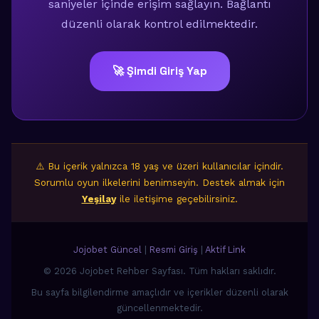
saniyeler içinde erişim sağlayın. Bağlantı
düzenli olarak kontrol edilmektedir.
🚀 Şimdi Giriş Yap
⚠️ Bu içerik yalnızca 18 yaş ve üzeri kullanıcılar içindir.
Sorumlu oyun ilkelerini benimseyin. Destek almak için
Yeşilay
ile iletişime geçebilirsiniz.
Jojobet Güncel
|
Resmi Giriş
|
Aktif Link
© 2026 Jojobet Rehber Sayfası. Tüm hakları saklıdır.
Bu sayfa bilgilendirme amaçlıdır ve içerikler düzenli olarak
güncellenmektedir.