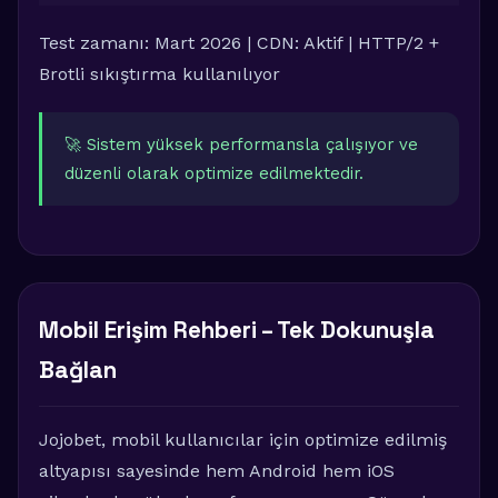
Test zamanı: Mart 2026 | CDN: Aktif | HTTP/2 +
Brotli sıkıştırma kullanılıyor
🚀 Sistem yüksek performansla çalışıyor ve
düzenli olarak optimize edilmektedir.
Mobil Erişim Rehberi – Tek Dokunuşla
Bağlan
Jojobet, mobil kullanıcılar için optimize edilmiş
altyapısı sayesinde hem Android hem iOS