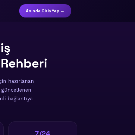
Anında Giriş Yap →
iş
s Rehberi
çin hazırlanan
i güncellenen
nli bağlantıya
7/24