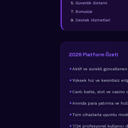
Güvenlik Sistemi
Bonuslar
Destek Hizmetleri
2026 Platform Özeti
Aktif ve sürekli güncellenen 
Yüksek hız ve kesintisiz er
Canlı bahis, slot ve casino d
Anında para yatırma ve hızl
Tüm cihazlarla uyumlu mode
7/24 profesyonel kullanıcı d