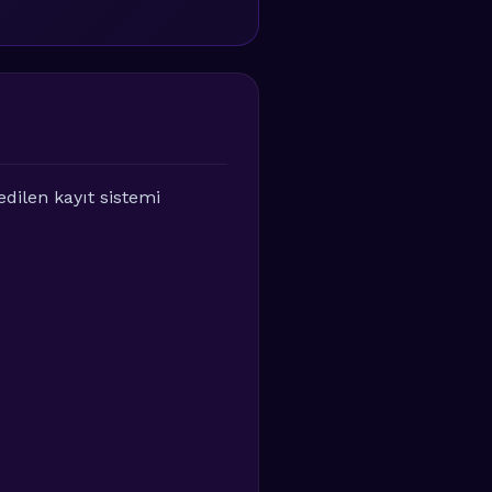
edilen kayıt sistemi