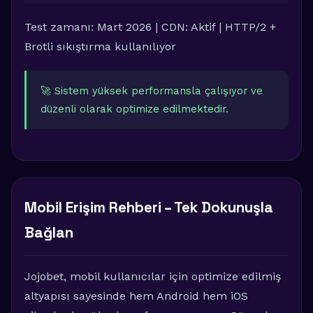
Test zamanı: Mart 2026 | CDN: Aktif | HTTP/2 +
Brotli sıkıştırma kullanılıyor
🚀 Sistem yüksek performansla çalışıyor ve
düzenli olarak optimize edilmektedir.
Mobil Erişim Rehberi – Tek Dokunuşla
Bağlan
Jojobet, mobil kullanıcılar için optimize edilmiş
altyapısı sayesinde hem Android hem iOS