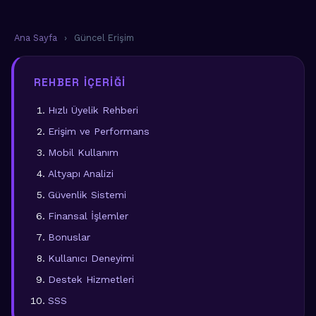
Ana Sayfa
›
Güncel Erişim
REHBER İÇERIĞI
Hızlı Üyelik Rehberi
Erişim ve Performans
Mobil Kullanım
Altyapı Analizi
Güvenlik Sistemi
Finansal İşlemler
Bonuslar
Kullanıcı Deneyimi
Destek Hizmetleri
SSS