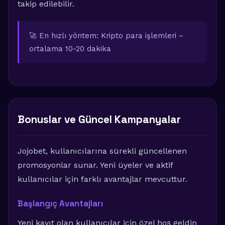
takip edilebilir.
🚀 En hızlı yöntem: Kripto para işlemleri –
ortalama 10-20 dakika
Bonuslar ve Güncel Kampanyalar
Jojobet, kullanıcılarına sürekli güncellenen
promosyonlar sunar. Yeni üyeler ve aktif
kullanıcılar için farklı avantajlar mevcuttur.
Başlangıç Avantajları
Yeni kayıt olan kullanıcılar için özel hoş geldin