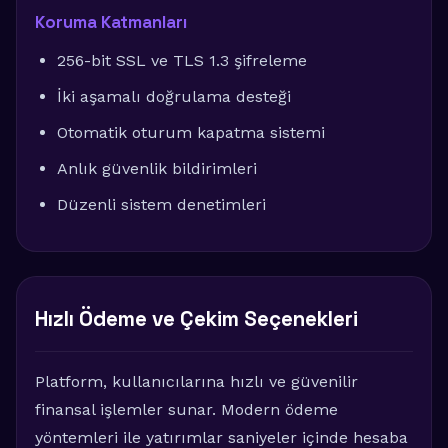
Koruma Katmanları
256-bit SSL ve TLS 1.3 şifreleme
İki aşamalı doğrulama desteği
Otomatik oturum kapatma sistemi
Anlık güvenlik bildirimleri
Düzenli sistem denetimleri
Hızlı Ödeme ve Çekim Seçenekleri
Platform, kullanıcılarına hızlı ve güvenilir
finansal işlemler sunar. Modern ödeme
yöntemleri ile yatırımlar saniyeler içinde hesaba