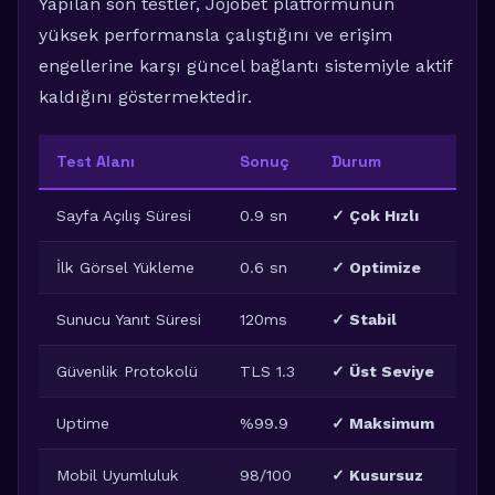
Yapılan son testler, Jojobet platformunun
yüksek performansla çalıştığını ve erişim
engellerine karşı güncel bağlantı sistemiyle aktif
kaldığını göstermektedir.
Test Alanı
Sonuç
Durum
Sayfa Açılış Süresi
0.9 sn
✓ Çok Hızlı
İlk Görsel Yükleme
0.6 sn
✓ Optimize
Sunucu Yanıt Süresi
120ms
✓ Stabil
Güvenlik Protokolü
TLS 1.3
✓ Üst Seviye
Uptime
%99.9
✓ Maksimum
Mobil Uyumluluk
98/100
✓ Kusursuz