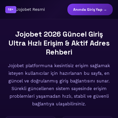
Jojobet Resmi
Anında Giriş Yap →
18+
Jojobet 2026 Güncel Giriş
Ultra Hızlı Erişim & Aktif Adres
Rehberi
Jojobet platformuna kesintisiz erişim sağlamak
isteyen kullanıcılar için hazırlanan bu sayfa, en
güncel ve doğrulanmış giriş bağlantısını sunar.
Sürekli güncellenen sistem sayesinde erişim
problemleri yaşamadan hızlı, stabil ve güvenli
bağlantıya ulaşabilirsiniz.