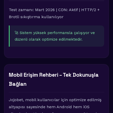
Test zamanı: Mart 2026 | CDN: Aktif | HTTP/2 +
Brotli sıkıştırma kullanılıyor
🚀 Sistem yüksek performansla çalışıyor ve
düzenli olarak optimize edilmektedir.
Mobil Erişim Rehberi – Tek Dokunuşla
Bağlan
Jojobet, mobil kullanıcılar için optimize edilmiş
altyapısı sayesinde hem Android hem iOS