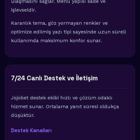
ulaşmasını sağlar. Menü yapısı sade ve
işlevseldir.
Karanlık tema, göz yormayan renkler ve
optimize edilmiş yazı tipi sayesinde uzun süreli
kullanımda maksimum konfor sunar.
7/24 Canlı Destek ve İletişim
Jojobet destek ekibi hızlı ve çözüm odaklı
hizmet sunar. Ortalama yanıt süresi oldukça
düşüktür.
Destek Kanalları