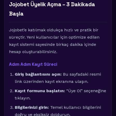
Jojobet Üyelik Açma – 3 Dakikada
Başla
Jojobet’e katılmak oldukça hızlı ve pratik bir
süreçtir. Yeni kullanıcılar için optimize edilen
kayıt sistemi sayesinde birkaç dakika içinde
hesap oluşturabilirsiniz.
Adım Adım Kayıt Süreci
Giriş bağlantısını açın:
Bu sayfadaki resmi
link üzerinden kayıt ekranına ulaşın.
Kayıt formunu başlatın:
“Üye Ol” seçeneğine
tıklayın.
Bilgilerinizi girin:
Temel kullanıcı bilgilerini
doğru ve eksiksiz doldurun.