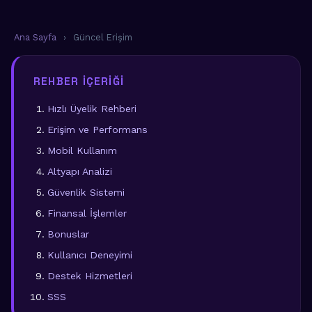
Ana Sayfa
›
Güncel Erişim
REHBER İÇERIĞI
Hızlı Üyelik Rehberi
Erişim ve Performans
Mobil Kullanım
Altyapı Analizi
Güvenlik Sistemi
Finansal İşlemler
Bonuslar
Kullanıcı Deneyimi
Destek Hizmetleri
SSS