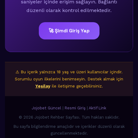
saniyeler içinde erişim sağlayın. Bağlantı
düzenli olarak kontrol edilmektedir.
🚀 Şimdi Giriş Yap
⚠️ Bu içerik yalnızca 18 yaş ve üzeri kullanıcılar içindir.
Sorumlu oyun ilkelerini benimseyin. Destek almak için
Yeşilay
ile iletişime geçebilirsiniz.
Jojobet Güncel
|
Resmi Giriş
|
Aktif Link
© 2026 Jojobet Rehber Sayfası. Tüm hakları saklıdır.
Bu sayfa bilgilendirme amaçlıdır ve içerikler düzenli olarak
güncellenmektedir.