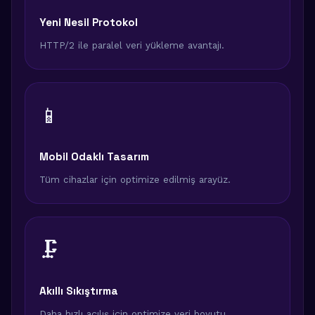
Yeni Nesil Protokol
HTTP/2 ile paralel veri yükleme avantajı.
📱
Mobil Odaklı Tasarım
Tüm cihazlar için optimize edilmiş arayüz.
🗜️
Akıllı Sıkıştırma
Daha hızlı açılış için optimize veri boyutu.