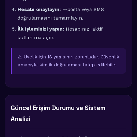
Hesabı onaylayın:
E-posta veya SMS
doğrulamasını tamamlayın.
İlk işleminizi yapın:
Hesabınızı aktif
kullanıma açın.
⚠️ Üyelik için 18 yaş sınırı zorunludur. Güvenlik
amacıyla kimlik doğrulaması talep edilebilir.
Güncel Erişim Durumu ve Sistem
Analizi