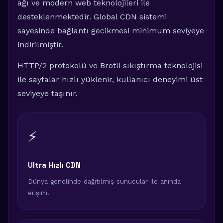
ağı ve modern web teknolojileri ile
desteklenmektedir. Global CDN sistemi
sayesinde bağlantı gecikmesi minimum seviyeye
indirilmiştir.
HTTP/2 protokolü ve Brotli sıkıştırma teknolojisi
ile sayfalar hızlı yüklenir, kullanıcı deneyimi üst
seviyeye taşınır.
⚡
Ultra Hızlı CDN
Dünya genelinde dağıtılmış sunucular ile anında
erişim.