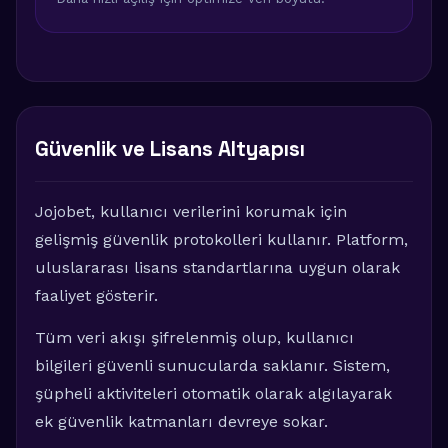
Güvenlik ve Lisans Altyapısı
Jojobet, kullanıcı verilerini korumak için
gelişmiş güvenlik protokolleri kullanır. Platform,
uluslararası lisans standartlarına uygun olarak
faaliyet gösterir.
Tüm veri akışı şifrelenmiş olup, kullanıcı
bilgileri güvenli sunucularda saklanır. Sistem,
şüpheli aktiviteleri otomatik olarak algılayarak
ek güvenlik katmanları devreye sokar.