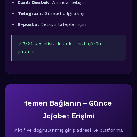
Canlı Destek:
Anında iletişim
Telegram:
Güncel bilgi akışı
E-posta:
Detaylı talepler için
✅ 7/24 kesintisiz destek – hızlı çözüm
garantisi
Hemen Bağlanın – Güncel
Jojobet Erişimi
Aktif ve doğrulanmış giriş adresi ile platforma