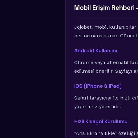
Mobil Erişim Rehberi
Jojobet, mobil kullanıcıla
performans sunar. Güncel ba
Android Kullanımı
Chrome veya alternatif taray
edilmesi önerilir. Sayfayı
iOS (iPhone & iPad)
Safari tarayıcısı ile hızlı 
yapmanız yeterlidir.
Hızlı Kısayol Kurulumu
“Ana Ekrana Ekle” özelliği