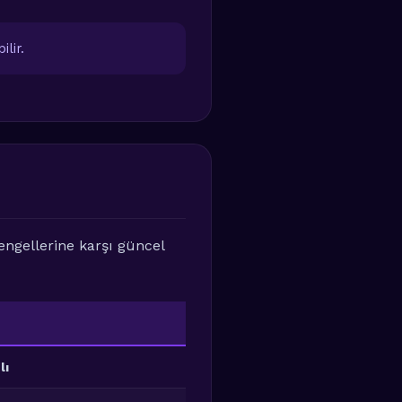
lir.
engellerine karşı güncel
lı