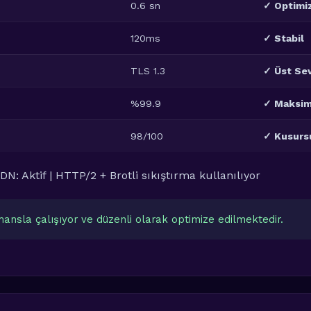
0.6 sn
✓ Optimi
120ms
✓ Stabil
TLS 1.3
✓ Üst Se
%99.9
✓ Maksi
98/100
✓ Kusurs
N: Aktif | HTTP/2 + Brotli sıkıştırma kullanılıyor
ansla çalışıyor ve düzenli olarak optimize edilmektedir.