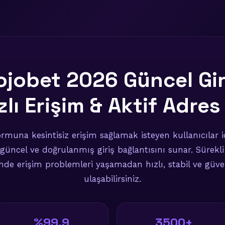
ojobet 2026 Güncel Gir
zlı Erişim & Aktif Adre
ormuna kesintisiz erişim sağlamak isteyen kullanıcılar i
 güncel ve doğrulanmış giriş bağlantısını sunar. Sürekl
nde erişim problemleri yaşamadan hızlı, stabil ve güve
ulaşabilirsiniz.
%99.9
3500+