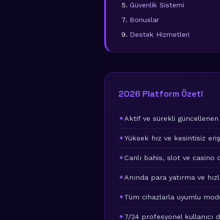
Güvenlik Sistemi
Bonuslar
Destek Hizmetleri
2026 Platform Özeti
Aktif ve sürekli güncellenen 
Yüksek hız ve kesintisiz er
Canlı bahis, slot ve casino d
Anında para yatırma ve hızl
Tüm cihazlarla uyumlu mode
7/24 profesyonel kullanıcı d