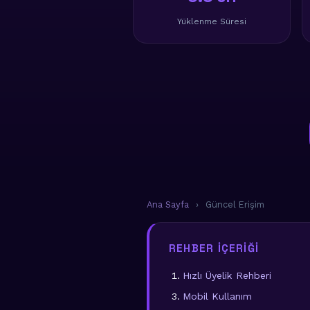
Yüklenme Süresi
Ana Sayfa
›
Güncel Erişim
REHBER İÇERIĞI
Hızlı Üyelik Rehberi
Mobil Kullanım