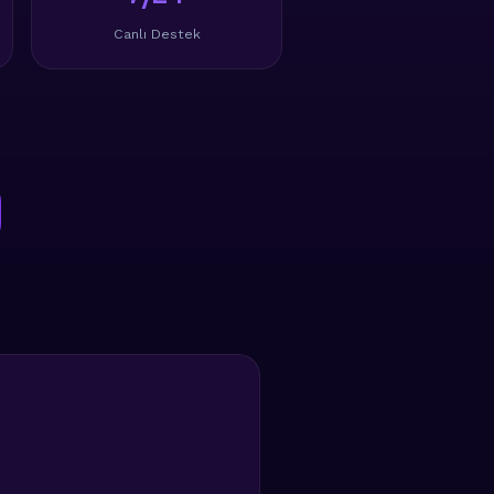
Canlı Destek