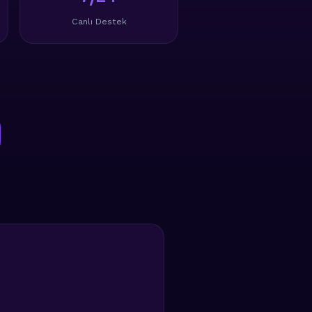
Canlı Destek