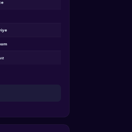
ze
viye
mum
uz