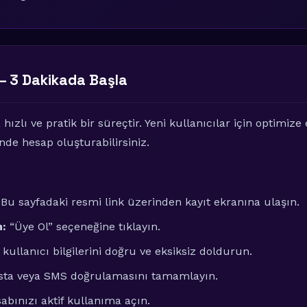
– 3 Dakikada Başla
ızlı ve pratik bir süreçtir. Yeni kullanıcılar için optimize 
nde hesap oluşturabilirsiniz.
Bu sayfadaki resmi link üzerinden kayıt ekranına ulaşın.
n:
“Üye Ol” seçeneğine tıklayın.
kullanıcı bilgilerini doğru ve eksiksiz doldurun.
ta veya SMS doğrulamasını tamamlayın.
bınızı aktif kullanıma açın.