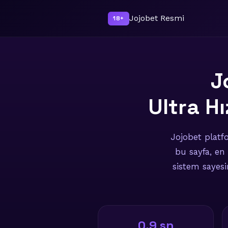
Jojobet Resmi
18+
J
Ultra Hı
Jojobet platf
bu sayfa, en
sistem sayesi
0.9 sn