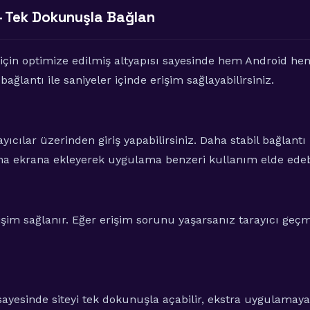
 – Tek Dokunuşla Bağlan
r için optimize edilmiş altyapısı sayesinde hem Android h
ğlantı ile saniyeler içinde erişim sağlayabilirsiniz.
ıcılar üzerinden giriş yapabilirsiniz. Daha stabil bağlantı 
 ana ekrana ekleyerek uygulama benzeri kullanım elde edebi
erişim sağlanır. Eğer erişim sorunu yaşarsanız tarayıcı geçm
 sayesinde siteyi tek dokunuşla açabilir, ekstra uygulamay