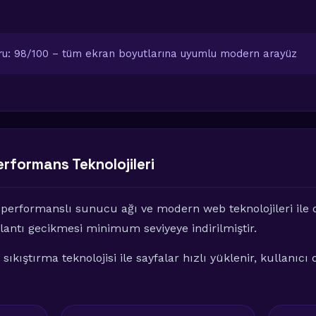
ru: 98/100 – tüm ekran boyutlarına uyumlu modern arayüz
erformans Teknolojileri
performanslı sunucu ağı ve modern web teknolojileri ile 
antı gecikmesi minimum seviyeye indirilmiştir.
sıkıştırma teknolojisi ile sayfalar hızlı yüklenir, kullanıcı