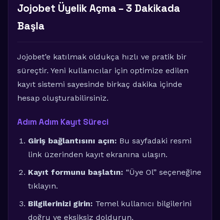
Jojobet Üyelik Açma – 3 Dakikada
Başla
Jojobet’e katılmak oldukça hızlı ve pratik bir
süreçtir. Yeni kullanıcılar için optimize edilen
kayıt sistemi sayesinde birkaç dakika içinde
hesap oluşturabilirsiniz.
Adım Adım Kayıt Süreci
Giriş bağlantısını açın:
Bu sayfadaki resmi
link üzerinden kayıt ekranına ulaşın.
Kayıt formunu başlatın:
“Üye Ol” seçeneğine
tıklayın.
Bilgilerinizi girin:
Temel kullanıcı bilgilerini
doğru ve eksiksiz doldurun.