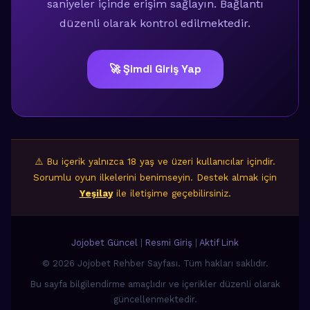
saniyeler içinde erişim sağlayın. Bağlantı
düzenli olarak kontrol edilmektedir.
🚀 Şimdi Giriş Yap
⚠️ Bu içerik yalnızca 18 yaş ve üzeri kullanıcılar içindir.
Sorumlu oyun ilkelerini benimseyin. Destek almak için
Yeşilay
ile iletişime geçebilirsiniz.
Jojobet Güncel
|
Resmi Giriş
|
Aktif Link
© 2026 Jojobet Rehber Sayfası. Tüm hakları saklıdır.
Bu sayfa bilgilendirme amaçlıdır ve içerikler düzenli olarak
güncellenmektedir.