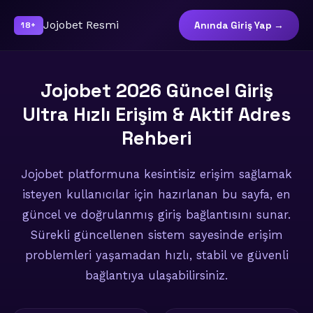
Jojobet Resmi
Anında Giriş Yap →
18+
Jojobet 2026 Güncel Giriş
Ultra Hızlı Erişim & Aktif Adres
Rehberi
Jojobet platformuna kesintisiz erişim sağlamak
isteyen kullanıcılar için hazırlanan bu sayfa, en
güncel ve doğrulanmış giriş bağlantısını sunar.
Sürekli güncellenen sistem sayesinde erişim
problemleri yaşamadan hızlı, stabil ve güvenli
bağlantıya ulaşabilirsiniz.