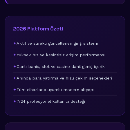
2026 Platform Özeti
Aktif ve sürekli güncellenen giriş sistemi
Yüksek hız ve kesintisiz erişim performansı
Canlı bahis, slot ve casino dahil geniş içerik
Anında para yatırma ve hızlı çekim seçenekleri
Tüm cihazlarla uyumlu modern altyapı
7/24 profesyonel kullanıcı desteği