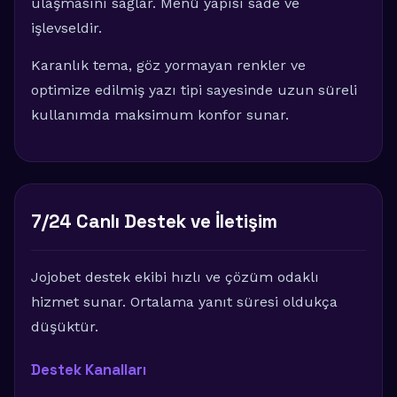
ulaşmasını sağlar. Menü yapısı sade ve
işlevseldir.
Karanlık tema, göz yormayan renkler ve
optimize edilmiş yazı tipi sayesinde uzun süreli
kullanımda maksimum konfor sunar.
7/24 Canlı Destek ve İletişim
Jojobet destek ekibi hızlı ve çözüm odaklı
hizmet sunar. Ortalama yanıt süresi oldukça
düşüktür.
Destek Kanalları