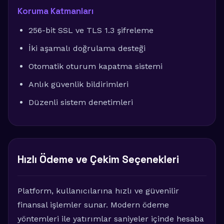
Koruma Katmanları
256-bit SSL ve TLS 1.3 şifreleme
İki aşamalı doğrulama desteği
Otomatik oturum kapatma sistemi
Anlık güvenlik bildirimleri
Düzenli sistem denetimleri
Hızlı Ödeme ve Çekim Seçenekleri
Platform, kullanıcılarına hızlı ve güvenilir
finansal işlemler sunar. Modern ödeme
yöntemleri ile yatırımlar saniyeler içinde hesaba