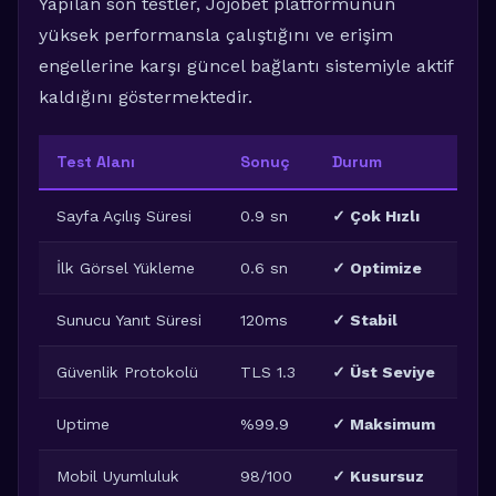
Yapılan son testler, Jojobet platformunun
yüksek performansla çalıştığını ve erişim
engellerine karşı güncel bağlantı sistemiyle aktif
kaldığını göstermektedir.
Test Alanı
Sonuç
Durum
Sayfa Açılış Süresi
0.9 sn
✓ Çok Hızlı
İlk Görsel Yükleme
0.6 sn
✓ Optimize
Sunucu Yanıt Süresi
120ms
✓ Stabil
Güvenlik Protokolü
TLS 1.3
✓ Üst Seviye
Uptime
%99.9
✓ Maksimum
Mobil Uyumluluk
98/100
✓ Kusursuz