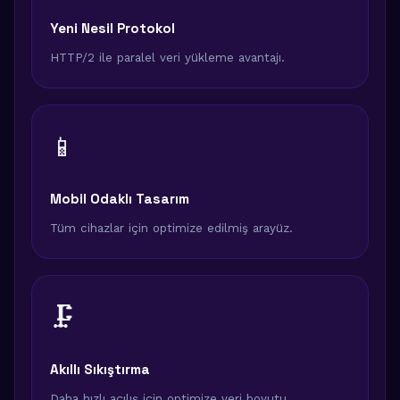
Yeni Nesil Protokol
HTTP/2 ile paralel veri yükleme avantajı.
📱
Mobil Odaklı Tasarım
Tüm cihazlar için optimize edilmiş arayüz.
🗜️
Akıllı Sıkıştırma
Daha hızlı açılış için optimize veri boyutu.