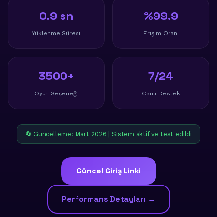
0.9 sn
%99.9
Yüklenme Süresi
Erişim Oranı
3500+
7/24
Oyun Seçeneği
Canlı Destek
🔄 Güncelleme: Mart 2026 | Sistem aktif ve test edildi
Güncel Giriş Linki
Performans Detayları →