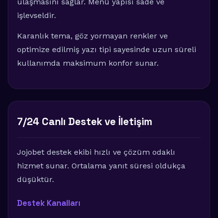
ulaşmasını sağlar. Menü yapısı sade ve
işlevseldir.
Karanlık tema, göz yormayan renkler ve
optimize edilmiş yazı tipi sayesinde uzun süreli
kullanımda maksimum konfor sunar.
7/24 Canlı Destek ve İletişim
Jojobet destek ekibi hızlı ve çözüm odaklı
hizmet sunar. Ortalama yanıt süresi oldukça
düşüktür.
Destek Kanalları