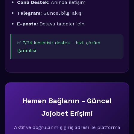
Canlı Destek:
Anında iletişim
Telegram:
Güncel bilgi akışı
E-posta:
Detaylı talepler için
✅ 7/24 kesintisiz destek – hızlı çözüm
garantisi
Hemen Bağlanın – Güncel
Jojobet Erişimi
Aktif ve doğrulanmış giriş adresi ile platforma