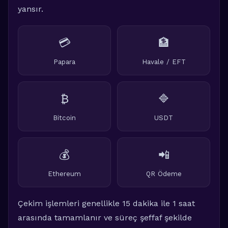
yansır.
💳
🏦
Papara
Havale / EFT
₿
🔷
Bitcoin
USDT
💰
📲
Ethereum
QR Ödeme
Çekim işlemleri genellikle 15 dakika ile 1 saat
arasında tamamlanır ve süreç şeffaf şekilde