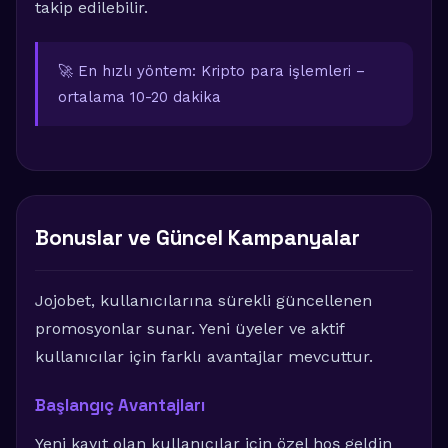
takip edilebilir.
🚀 En hızlı yöntem: Kripto para işlemleri –
ortalama 10-20 dakika
Bonuslar ve Güncel Kampanyalar
Jojobet, kullanıcılarına sürekli güncellenen
promosyonlar sunar. Yeni üyeler ve aktif
kullanıcılar için farklı avantajlar mevcuttur.
Başlangıç Avantajları
Yeni kayıt olan kullanıcılar için özel hoş geldin