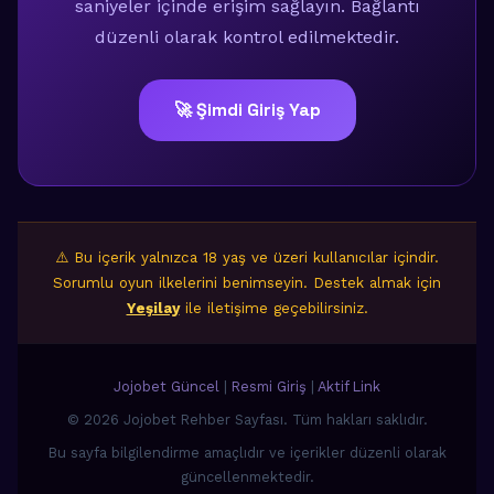
saniyeler içinde erişim sağlayın. Bağlantı
düzenli olarak kontrol edilmektedir.
🚀 Şimdi Giriş Yap
⚠️ Bu içerik yalnızca 18 yaş ve üzeri kullanıcılar içindir.
Sorumlu oyun ilkelerini benimseyin. Destek almak için
Yeşilay
ile iletişime geçebilirsiniz.
Jojobet Güncel
|
Resmi Giriş
|
Aktif Link
© 2026 Jojobet Rehber Sayfası. Tüm hakları saklıdır.
Bu sayfa bilgilendirme amaçlıdır ve içerikler düzenli olarak
güncellenmektedir.