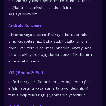
cihazlarda yüksek performans sunar. Güncel
bağlantı ile saniyeler içinde erişim
sağlayabilirsiniz.
Android Kullanımı
Chrome veya alternatif tarayıcılar üzerinden
giriş yapabilirsiniz. Daha stabil bağlantı için
mobil veri tercih edilmesi önerilir. Sayfayı ana
ekrana ekleyerek uygulama benzeri kullanım
elde edebilirsiniz.
iOS (iPhone & iPad)
Safari tarayıcısı ile hızlı erişim sağlanır. Eğer
erişim sorunu yaşarsanız tarayıcı geçmişini
temizleyip tekrar giriş yapmanız yeterlidir.