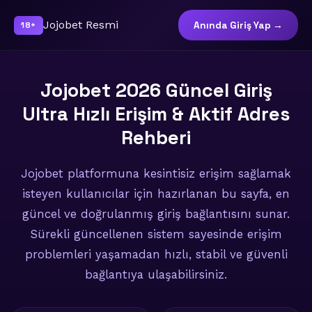
Jojobet Resmi
Anında Giriş Yap →
18+
Jojobet 2026 Güncel Giriş
Ultra Hızlı Erişim & Aktif Adres
Rehberi
Jojobet platformuna kesintisiz erişim sağlamak
isteyen kullanıcılar için hazırlanan bu sayfa, en
güncel ve doğrulanmış giriş bağlantısını sunar.
Sürekli güncellenen sistem sayesinde erişim
problemleri yaşamadan hızlı, stabil ve güvenli
bağlantıya ulaşabilirsiniz.