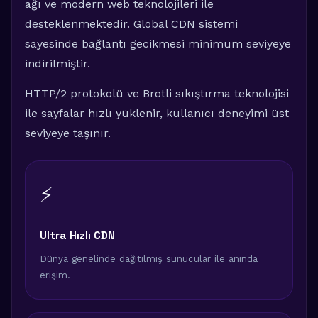
ağı ve modern web teknolojileri ile
desteklenmektedir. Global CDN sistemi
sayesinde bağlantı gecikmesi minimum seviyeye
indirilmiştir.
HTTP/2 protokolü ve Brotli sıkıştırma teknolojisi
ile sayfalar hızlı yüklenir, kullanıcı deneyimi üst
seviyeye taşınır.
⚡
Ultra Hızlı CDN
Dünya genelinde dağıtılmış sunucular ile anında
erişim.