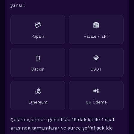
yansır.
💳
🏦
Papara
Havale / EFT
₿
🔷
Bitcoin
USDT
💰
📲
Ethereum
QR Ödeme
Çekim işlemleri genellikle 15 dakika ile 1 saat
arasında tamamlanır ve süreç şeffaf şekilde