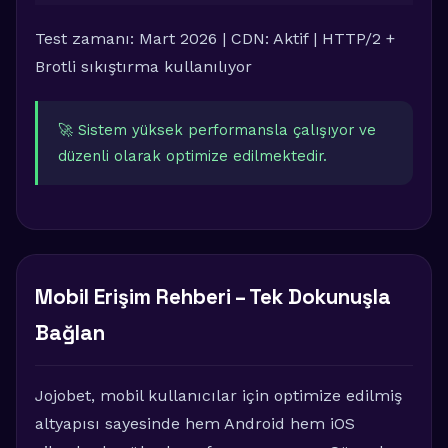
Test zamanı: Mart 2026 | CDN: Aktif | HTTP/2 +
Brotli sıkıştırma kullanılıyor
🚀 Sistem yüksek performansla çalışıyor ve
düzenli olarak optimize edilmektedir.
Mobil Erişim Rehberi – Tek Dokunuşla
Bağlan
Jojobet, mobil kullanıcılar için optimize edilmiş
altyapısı sayesinde hem Android hem iOS