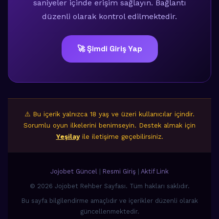
saniyeler içinde erişim sağlayın. Bağlantı
düzenli olarak kontrol edilmektedir.
🚀 Şimdi Giriş Yap
⚠️ Bu içerik yalnızca 18 yaş ve üzeri kullanıcılar içindir.
Sorumlu oyun ilkelerini benimseyin. Destek almak için
Yeşilay
ile iletişime geçebilirsiniz.
Jojobet Güncel
|
Resmi Giriş
|
Aktif Link
© 2026 Jojobet Rehber Sayfası. Tüm hakları saklıdır.
Bu sayfa bilgilendirme amaçlıdır ve içerikler düzenli olarak
güncellenmektedir.