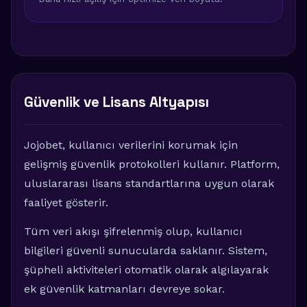
Güvenlik ve Lisans Altyapısı
Jojobet, kullanıcı verilerini korumak için
gelişmiş güvenlik protokolleri kullanır. Platform,
uluslararası lisans standartlarına uygun olarak
faaliyet gösterir.
Tüm veri akışı şifrelenmiş olup, kullanıcı
bilgileri güvenli sunucularda saklanır. Sistem,
şüpheli aktiviteleri otomatik olarak algılayarak
ek güvenlik katmanları devreye sokar.