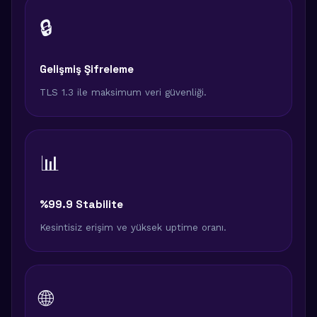
🔒
Gelişmiş Şifreleme
TLS 1.3 ile maksimum veri güvenliği.
📊
%99.9 Stabilite
Kesintisiz erişim ve yüksek uptime oranı.
🌐