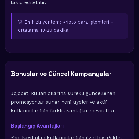
takip edilebilir.
🚀 En hızlı yöntem: Kripto para işlemleri –
ortalama 10-20 dakika
Bonuslar ve Güncel Kampanyalar
Jojobet, kullanıcılarına sürekli güncellenen
promosyonlar sunar. Yeni üyeler ve aktif
kullanıcılar için farklı avantajlar mevcuttur.
Başlangıç Avantajları
Yeni kayıt olan kullanıcılar için özel hoş geldin