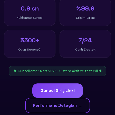
0.9 sn
%99.9
Yüklenme Süresi
Erişim Oranı
3500+
7/24
Oyun Seçeneği
Canlı Destek
🔄 Güncelleme: Mart 2026 | Sistem aktif ve test edildi
Güncel Giriş Linki
Performans Detayları →