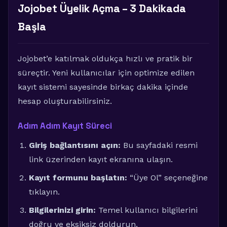
Jojobet Üyelik Açma – 3 Dakikada
Başla
Jojobet’e katılmak oldukça hızlı ve pratik bir
süreçtir. Yeni kullanıcılar için optimize edilen
kayıt sistemi sayesinde birkaç dakika içinde
hesap oluşturabilirsiniz.
Adım Adım Kayıt Süreci
Giriş bağlantısını açın:
Bu sayfadaki resmi
link üzerinden kayıt ekranına ulaşın.
Kayıt formunu başlatın:
“Üye Ol” seçeneğine
tıklayın.
Bilgilerinizi girin:
Temel kullanıcı bilgilerini
doğru ve eksiksiz doldurun.