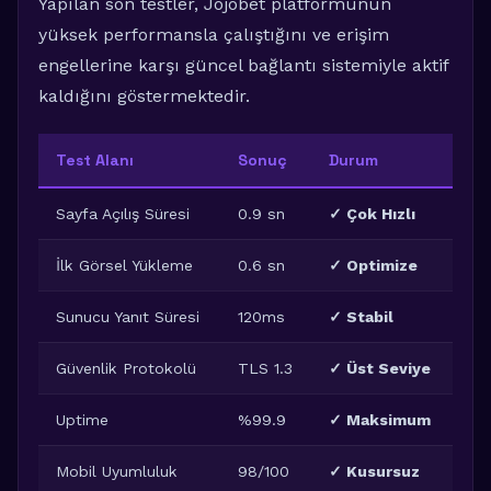
Yapılan son testler, Jojobet platformunun
yüksek performansla çalıştığını ve erişim
engellerine karşı güncel bağlantı sistemiyle aktif
kaldığını göstermektedir.
Test Alanı
Sonuç
Durum
Sayfa Açılış Süresi
0.9 sn
✓ Çok Hızlı
İlk Görsel Yükleme
0.6 sn
✓ Optimize
Sunucu Yanıt Süresi
120ms
✓ Stabil
Güvenlik Protokolü
TLS 1.3
✓ Üst Seviye
Uptime
%99.9
✓ Maksimum
Mobil Uyumluluk
98/100
✓ Kusursuz