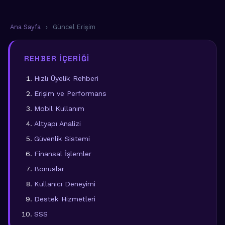
Ana Sayfa
›
Güncel Erişim
REHBER İÇERIĞI
Hızlı Üyelik Rehberi
Erişim ve Performans
Mobil Kullanım
Altyapı Analizi
Güvenlik Sistemi
Finansal İşlemler
Bonuslar
Kullanıcı Deneyimi
Destek Hizmetleri
SSS