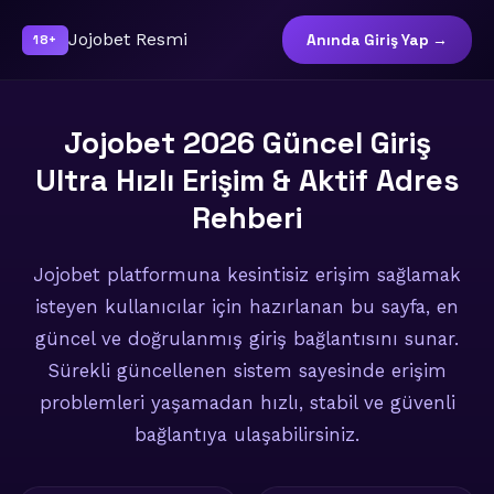
Jojobet Resmi
Anında Giriş Yap →
18+
Jojobet 2026 Güncel Giriş
Ultra Hızlı Erişim & Aktif Adres
Rehberi
Jojobet platformuna kesintisiz erişim sağlamak
isteyen kullanıcılar için hazırlanan bu sayfa, en
güncel ve doğrulanmış giriş bağlantısını sunar.
Sürekli güncellenen sistem sayesinde erişim
problemleri yaşamadan hızlı, stabil ve güvenli
bağlantıya ulaşabilirsiniz.