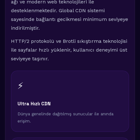
ağı ve modern web teknolojileri ile
desteklenmektedir. Global CDN sistemi
sayesinde bağlantı gecikmesi minimum seviyeye
indirilmiştir.
HTTP/2 protokolü ve Brotli sıkıştırma teknolojisi
ile sayfalar hızlı yüklenir, kullanıcı deneyimi üst
seviyeye taşınır.
⚡
Ultra Hızlı CDN
Dünya genelinde dağıtılmış sunucular ile anında
erişim.