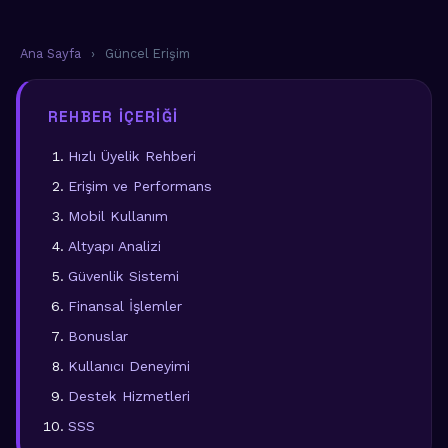
Ana Sayfa
›
Güncel Erişim
REHBER İÇERIĞI
Hızlı Üyelik Rehberi
Erişim ve Performans
Mobil Kullanım
Altyapı Analizi
Güvenlik Sistemi
Finansal İşlemler
Bonuslar
Kullanıcı Deneyimi
Destek Hizmetleri
SSS