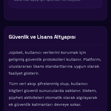
Güvenlik ve Lisans Altyapısı
Jojobet, kullanıcı verilerini korumak için
gelişmiş güvenlik protokolleri kullanır. Platform,
uluslararası lisans standartlarına uygun olarak
faaliyet gösterir.
Tüm veri akışı şifrelenmiş olup, kullanıcı
bilgileri güvenli sunucularda saklanır. Sistem,
şüpheli aktiviteleri otomatik olarak algılayarak
ek güvenlik katmanları devreye sokar.