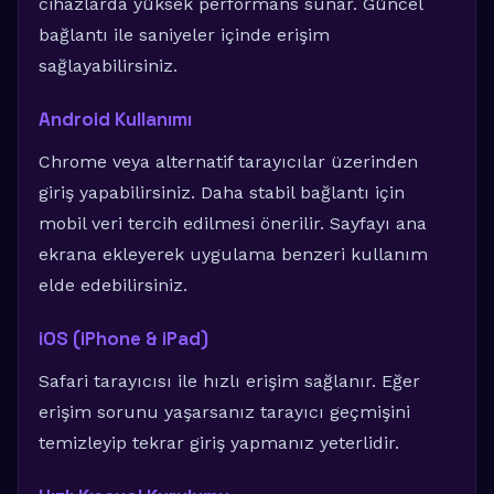
cihazlarda yüksek performans sunar. Güncel
bağlantı ile saniyeler içinde erişim
sağlayabilirsiniz.
Android Kullanımı
Chrome veya alternatif tarayıcılar üzerinden
giriş yapabilirsiniz. Daha stabil bağlantı için
mobil veri tercih edilmesi önerilir. Sayfayı ana
ekrana ekleyerek uygulama benzeri kullanım
elde edebilirsiniz.
iOS (iPhone & iPad)
Safari tarayıcısı ile hızlı erişim sağlanır. Eğer
erişim sorunu yaşarsanız tarayıcı geçmişini
temizleyip tekrar giriş yapmanız yeterlidir.