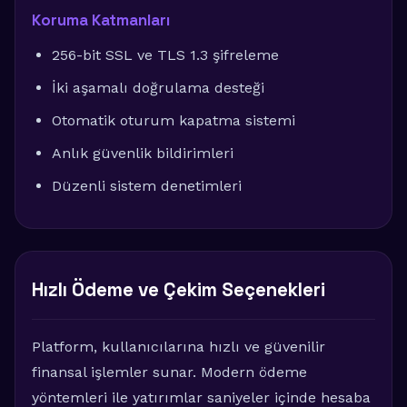
Koruma Katmanları
256-bit SSL ve TLS 1.3 şifreleme
İki aşamalı doğrulama desteği
Otomatik oturum kapatma sistemi
Anlık güvenlik bildirimleri
Düzenli sistem denetimleri
Hızlı Ödeme ve Çekim Seçenekleri
Platform, kullanıcılarına hızlı ve güvenilir
finansal işlemler sunar. Modern ödeme
yöntemleri ile yatırımlar saniyeler içinde hesaba