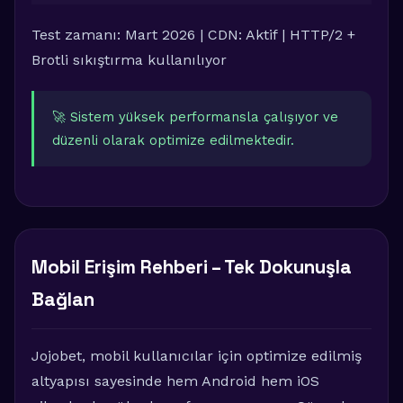
Test zamanı: Mart 2026 | CDN: Aktif | HTTP/2 +
Brotli sıkıştırma kullanılıyor
🚀 Sistem yüksek performansla çalışıyor ve
düzenli olarak optimize edilmektedir.
Mobil Erişim Rehberi – Tek Dokunuşla
Bağlan
Jojobet, mobil kullanıcılar için optimize edilmiş
altyapısı sayesinde hem Android hem iOS