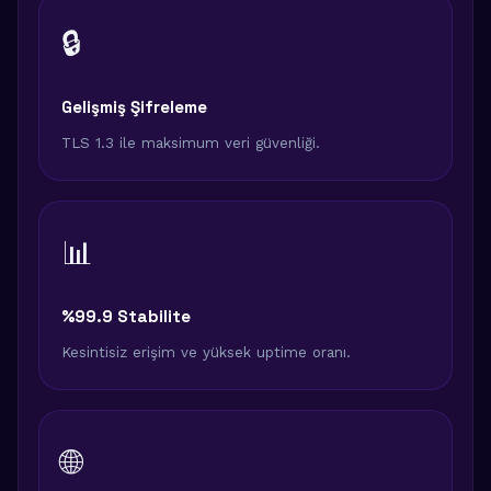
🔒
Gelişmiş Şifreleme
TLS 1.3 ile maksimum veri güvenliği.
📊
%99.9 Stabilite
Kesintisiz erişim ve yüksek uptime oranı.
🌐