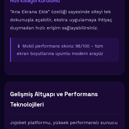
Hızlı Kısayol Kurulumu
“Ana Ekrana Ekle” özelliği sayesinde siteyi tek
dokunuşla açabilir, ekstra uygulamaya ihtiyaç
duymadan hızlı erişim sağlayabilirsiniz.
📱 Mobil performans skoru: 98/100 – tüm
ekran boyutlarına uyumlu modern arayüz
Gelişmiş Altyapı ve Performans
Teknolojileri
Jojobet platformu, yüksek performanslı sunucu