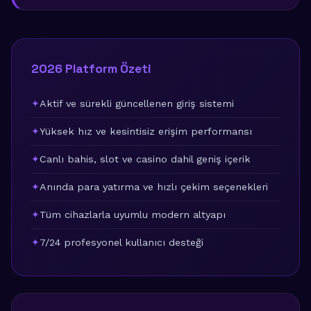
2026 Platform Özeti
Aktif ve sürekli güncellenen giriş sistemi
Yüksek hız ve kesintisiz erişim performansı
Canlı bahis, slot ve casino dahil geniş içerik
Anında para yatırma ve hızlı çekim seçenekleri
Tüm cihazlarla uyumlu modern altyapı
7/24 profesyonel kullanıcı desteği