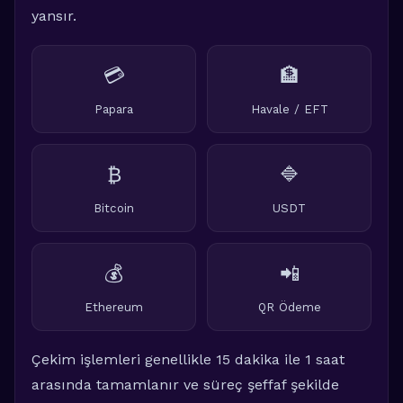
yansır.
💳
🏦
Papara
Havale / EFT
₿
🔷
Bitcoin
USDT
💰
📲
Ethereum
QR Ödeme
Çekim işlemleri genellikle 15 dakika ile 1 saat
arasında tamamlanır ve süreç şeffaf şekilde