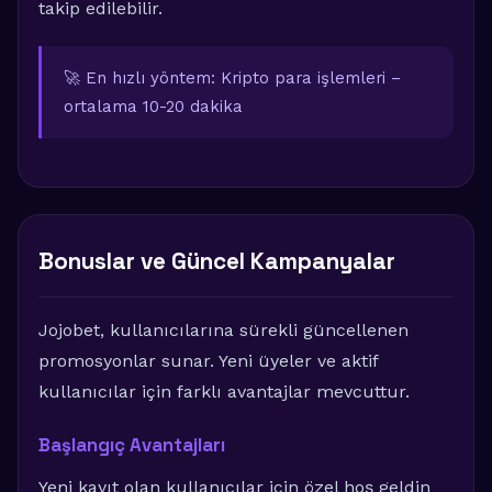
takip edilebilir.
🚀 En hızlı yöntem: Kripto para işlemleri –
ortalama 10-20 dakika
Bonuslar ve Güncel Kampanyalar
Jojobet, kullanıcılarına sürekli güncellenen
promosyonlar sunar. Yeni üyeler ve aktif
kullanıcılar için farklı avantajlar mevcuttur.
Başlangıç Avantajları
Yeni kayıt olan kullanıcılar için özel hoş geldin