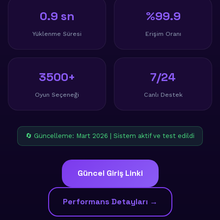
0.9 sn
%99.9
Yüklenme Süresi
Erişim Oranı
3500+
7/24
Oyun Seçeneği
Canlı Destek
🔄 Güncelleme: Mart 2026 | Sistem aktif ve test edildi
Güncel Giriş Linki
Performans Detayları →