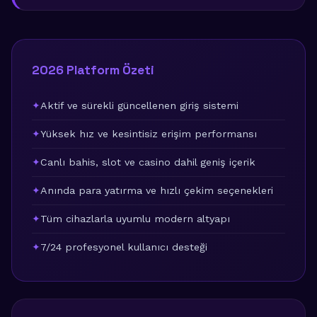
2026 Platform Özeti
Aktif ve sürekli güncellenen giriş sistemi
Yüksek hız ve kesintisiz erişim performansı
Canlı bahis, slot ve casino dahil geniş içerik
Anında para yatırma ve hızlı çekim seçenekleri
Tüm cihazlarla uyumlu modern altyapı
7/24 profesyonel kullanıcı desteği