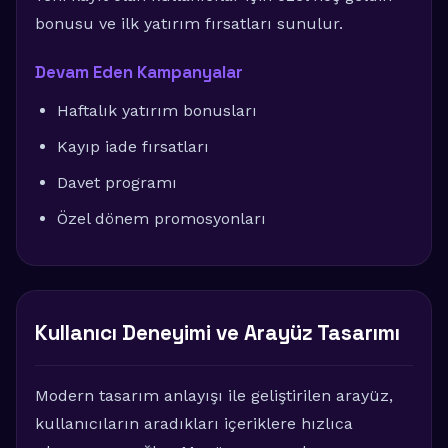
bonusu ve ilk yatırım fırsatları sunulur.
Devam Eden Kampanyalar
Haftalık yatırım bonusları
Kayıp iade fırsatları
Davet programı
Özel dönem promosyonları
Kullanıcı Deneyimi ve Arayüz Tasarımı
Modern tasarım anlayışı ile geliştirilen arayüz,
kullanıcıların aradıkları içeriklere hızlıca