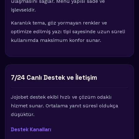
ulaşmasını sağlar. Menü yapısı sade ve
işlevseldir.
Karanlık tema, göz yormayan renkler ve
optimize edilmiş yazı tipi sayesinde uzun süreli
kullanımda maksimum konfor sunar.
7/24 Canlı Destek ve İletişim
Jojobet destek ekibi hızlı ve çözüm odaklı
hizmet sunar. Ortalama yanıt süresi oldukça
düşüktür.
Destek Kanalları