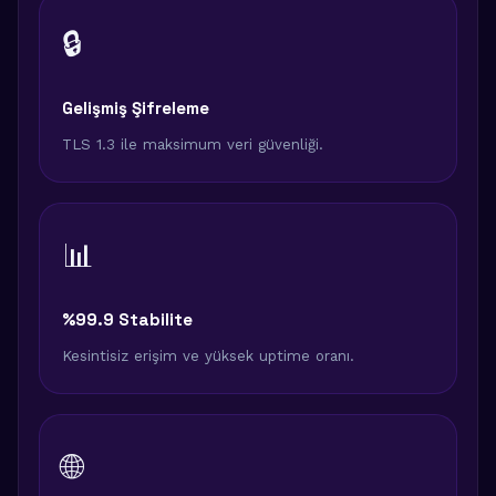
🔒
Gelişmiş Şifreleme
TLS 1.3 ile maksimum veri güvenliği.
📊
%99.9 Stabilite
Kesintisiz erişim ve yüksek uptime oranı.
🌐