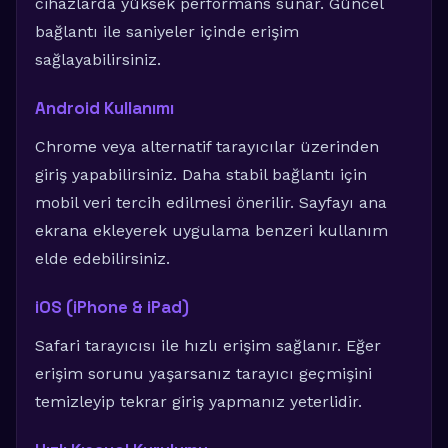
cihazlarda yüksek performans sunar. Güncel
bağlantı ile saniyeler içinde erişim
sağlayabilirsiniz.
Android Kullanımı
Chrome veya alternatif tarayıcılar üzerinden
giriş yapabilirsiniz. Daha stabil bağlantı için
mobil veri tercih edilmesi önerilir. Sayfayı ana
ekrana ekleyerek uygulama benzeri kullanım
elde edebilirsiniz.
iOS (iPhone & iPad)
Safari tarayıcısı ile hızlı erişim sağlanır. Eğer
erişim sorunu yaşarsanız tarayıcı geçmişini
temizleyip tekrar giriş yapmanız yeterlidir.