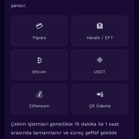
yansır.
💳
🏦
Papara
Havale / EFT
₿
🔷
Bitcoin
USDT
💰
📲
Ethereum
QR Ödeme
Çekim işlemleri genellikle 15 dakika ile 1 saat
arasında tamamlanır ve süreç şeffaf şekilde