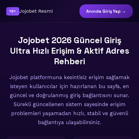
Jojobet Resmi
Anında Giriş Yap →
18+
Jojobet 2026 Güncel Giriş
Ultra Hızlı Erişim & Aktif Adres
Rehberi
Jojobet platformuna kesintisiz erişim sağlamak
isteyen kullanıcılar için hazırlanan bu sayfa, en
güncel ve doğrulanmış giriş bağlantısını sunar.
Sürekli güncellenen sistem sayesinde erişim
problemleri yaşamadan hızlı, stabil ve güvenli
bağlantıya ulaşabilirsiniz.