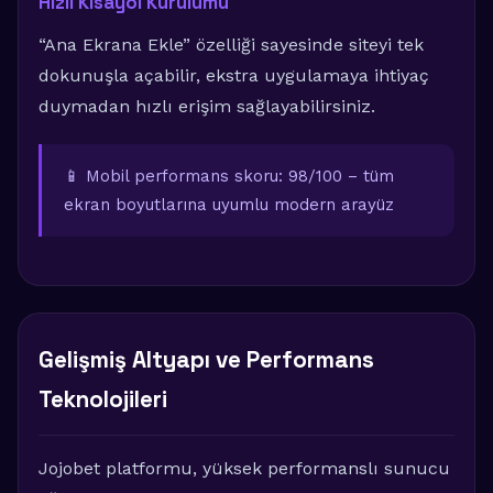
Hızlı Kısayol Kurulumu
“Ana Ekrana Ekle” özelliği sayesinde siteyi tek
dokunuşla açabilir, ekstra uygulamaya ihtiyaç
duymadan hızlı erişim sağlayabilirsiniz.
📱 Mobil performans skoru: 98/100 – tüm
ekran boyutlarına uyumlu modern arayüz
Gelişmiş Altyapı ve Performans
Teknolojileri
Jojobet platformu, yüksek performanslı sunucu