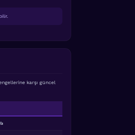
lir.
engellerine karşı güncel
lı