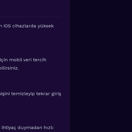
em iOS cihazlarda yüksek
için mobil veri tercih
lirsiniz.
işini temizleyip tekrar giriş
a ihtiyaç duymadan hızlı