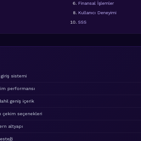
Finansal İşlemler
Kullanıcı Deneyimi
SSS
giriş sistemi
işim performansı
ahil geniş içerik
ı çekim seçenekleri
rn altyapı
esteği