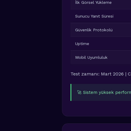
İlk Görsel Yükleme
Sunucu Yanıt Süresi
Güvenlik Protokolü
Uptime
Mobil Uyumluluk
Test zamanı: Mart 2026 | CD
🚀 Sistem yüksek perform