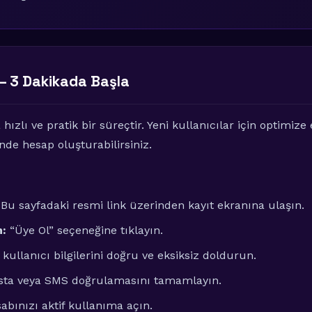
– 3 Dakikada Başla
ızlı ve pratik bir süreçtir. Yeni kullanıcılar için optimize 
nde hesap oluşturabilirsiniz.
Bu sayfadaki resmi link üzerinden kayıt ekranına ulaşın.
n:
“Üye Ol” seçeneğine tıklayın.
kullanıcı bilgilerini doğru ve eksiksiz doldurun.
ta veya SMS doğrulamasını tamamlayın.
bınızı aktif kullanıma açın.