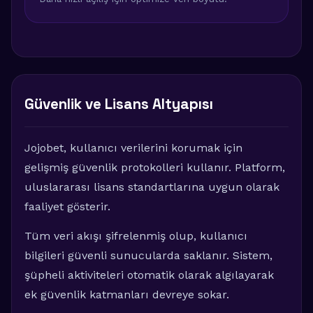
Güvenlik ve Lisans Altyapısı
Jojobet, kullanıcı verilerini korumak için
gelişmiş güvenlik protokolleri kullanır. Platform,
uluslararası lisans standartlarına uygun olarak
faaliyet gösterir.
Tüm veri akışı şifrelenmiş olup, kullanıcı
bilgileri güvenli sunucularda saklanır. Sistem,
şüpheli aktiviteleri otomatik olarak algılayarak
ek güvenlik katmanları devreye sokar.