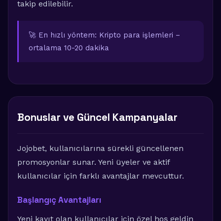
takip edilebilir.
🚀 En hızlı yöntem: Kripto para işlemleri –
ortalama 10-20 dakika
Bonuslar ve Güncel Kampanyalar
Jojobet, kullanıcılarına sürekli güncellenen
promosyonlar sunar. Yeni üyeler ve aktif
kullanıcılar için farklı avantajlar mevcuttur.
Başlangıç Avantajları
Yeni kayıt olan kullanıcılar için özel hoş geldin