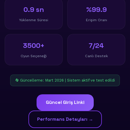
0.9 sn
%99.9
Yüklenme Süresi
Erişim Oranı
3500+
7/24
Oyun Seçeneği
Canlı Destek
🔄 Güncelleme: Mart 2026 | Sistem aktif ve test edildi
Güncel Giriş Linki
Performans Detayları →