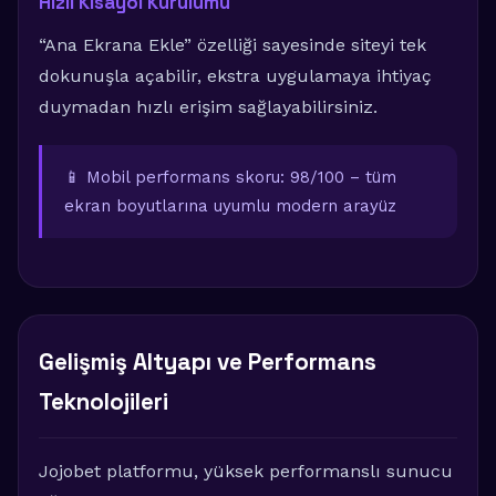
Hızlı Kısayol Kurulumu
“Ana Ekrana Ekle” özelliği sayesinde siteyi tek
dokunuşla açabilir, ekstra uygulamaya ihtiyaç
duymadan hızlı erişim sağlayabilirsiniz.
📱 Mobil performans skoru: 98/100 – tüm
ekran boyutlarına uyumlu modern arayüz
Gelişmiş Altyapı ve Performans
Teknolojileri
Jojobet platformu, yüksek performanslı sunucu