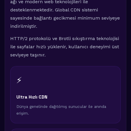
ağı ve modern web teknolojileri ile
desteklenmektedir. Global CDN sistemi
sayesinde bağlantı gecikmesi minimum seviyeye
indirilmiştir.
HTTP/2 protokolü ve Brotli sıkıştırma teknolojisi
ile sayfalar hızlı yüklenir, kullanıcı deneyimi üst
seviyeye taşınır.
⚡
Ultra Hızlı CDN
Dünya genelinde dağıtılmış sunucular ile anında
erişim.