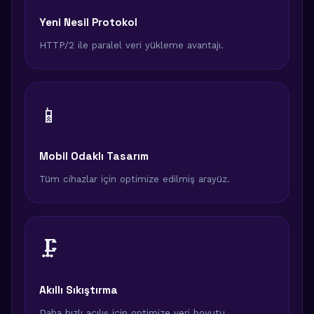
Yeni Nesil Protokol
HTTP/2 ile paralel veri yükleme avantajı.
📱
Mobil Odaklı Tasarım
Tüm cihazlar için optimize edilmiş arayüz.
🗜️
Akıllı Sıkıştırma
Daha hızlı açılış için optimize veri boyutu.