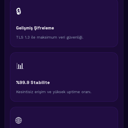
🔒
Gelişmiş Şifreleme
TLS 1.3 ile maksimum veri güvenliği.
📊
%99.9 Stabilite
Kesintisiz erişim ve yüksek uptime oranı.
🌐