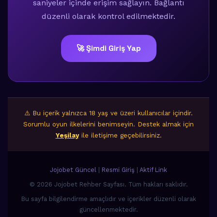
saniyeler içinde erişim sağlayın. Bağlantı
düzenli olarak kontrol edilmektedir.
🚀 Şimdi Giriş Yap
⚠️ Bu içerik yalnızca 18 yaş ve üzeri kullanıcılar içindir.
Sorumlu oyun ilkelerini benimseyin. Destek almak için
Yeşilay
ile iletişime geçebilirsiniz.
Jojobet Güncel
|
Resmi Giriş
|
Aktif Link
© 2026 Jojobet Rehber Sayfası. Tüm hakları saklıdır.
Bu sayfa bilgilendirme amaçlıdır ve içerikler düzenli olarak
güncellenmektedir.