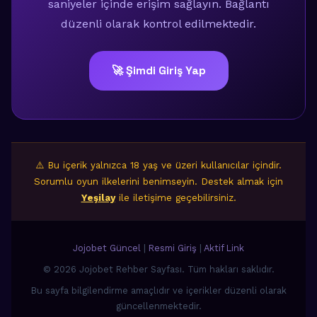
saniyeler içinde erişim sağlayın. Bağlantı
düzenli olarak kontrol edilmektedir.
🚀 Şimdi Giriş Yap
⚠️ Bu içerik yalnızca 18 yaş ve üzeri kullanıcılar içindir.
Sorumlu oyun ilkelerini benimseyin. Destek almak için
Yeşilay
ile iletişime geçebilirsiniz.
Jojobet Güncel
|
Resmi Giriş
|
Aktif Link
© 2026 Jojobet Rehber Sayfası. Tüm hakları saklıdır.
Bu sayfa bilgilendirme amaçlıdır ve içerikler düzenli olarak
güncellenmektedir.