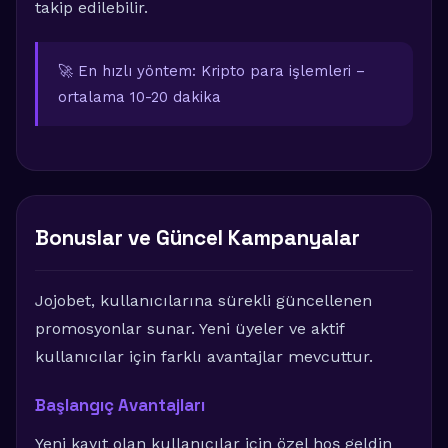
takip edilebilir.
🚀 En hızlı yöntem: Kripto para işlemleri –
ortalama 10-20 dakika
Bonuslar ve Güncel Kampanyalar
Jojobet, kullanıcılarına sürekli güncellenen
promosyonlar sunar. Yeni üyeler ve aktif
kullanıcılar için farklı avantajlar mevcuttur.
Başlangıç Avantajları
Yeni kayıt olan kullanıcılar için özel hoş geldin