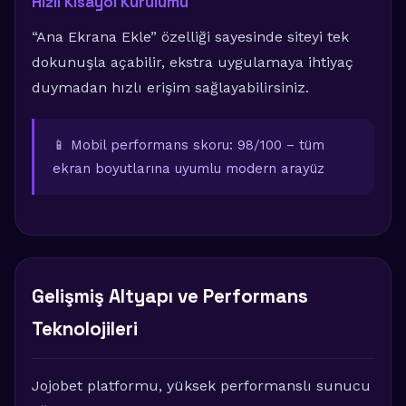
Hızlı Kısayol Kurulumu
“Ana Ekrana Ekle” özelliği sayesinde siteyi tek
dokunuşla açabilir, ekstra uygulamaya ihtiyaç
duymadan hızlı erişim sağlayabilirsiniz.
📱 Mobil performans skoru: 98/100 – tüm
ekran boyutlarına uyumlu modern arayüz
Gelişmiş Altyapı ve Performans
Teknolojileri
Jojobet platformu, yüksek performanslı sunucu