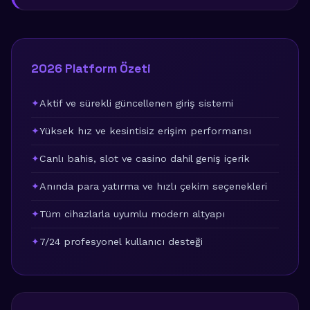
2026 Platform Özeti
Aktif ve sürekli güncellenen giriş sistemi
Yüksek hız ve kesintisiz erişim performansı
Canlı bahis, slot ve casino dahil geniş içerik
Anında para yatırma ve hızlı çekim seçenekleri
Tüm cihazlarla uyumlu modern altyapı
7/24 profesyonel kullanıcı desteği