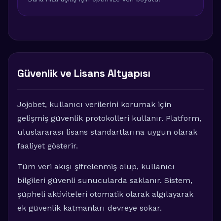
Güvenlik ve Lisans Altyapısı
Jojobet, kullanıcı verilerini korumak için
gelişmiş güvenlik protokolleri kullanır. Platform,
uluslararası lisans standartlarına uygun olarak
faaliyet gösterir.
Tüm veri akışı şifrelenmiş olup, kullanıcı
bilgileri güvenli sunucularda saklanır. Sistem,
şüpheli aktiviteleri otomatik olarak algılayarak
ek güvenlik katmanları devreye sokar.