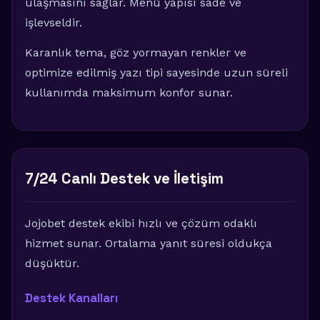
ulaşmasını sağlar. Menü yapısı sade ve
işlevseldir.
Karanlık tema, göz yormayan renkler ve
optimize edilmiş yazı tipi sayesinde uzun süreli
kullanımda maksimum konfor sunar.
7/24 Canlı Destek ve İletişim
Jojobet destek ekibi hızlı ve çözüm odaklı
hizmet sunar. Ortalama yanıt süresi oldukça
düşüktür.
Destek Kanalları