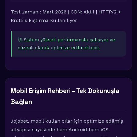
Test zamanı: Mart 2026 | CDN: Aktif | HTTP/2 +
Brotli sıkıştırma kullanılıyor
🚀 Sistem yüksek performansla çalışıyor ve
düzenli olarak optimize edilmektedir.
Mobil Erişim Rehberi – Tek Dokunuşla
Bağlan
Jojobet, mobil kullanıcılar için optimize edilmiş
altyapısı sayesinde hem Android hem iOS