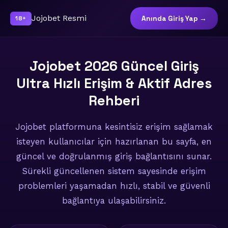
Jojobet Resmi
Anında Giriş Yap →
18+
Jojobet 2026 Güncel Giriş
Ultra Hızlı Erişim & Aktif Adres
Rehberi
Jojobet platformuna kesintisiz erişim sağlamak
isteyen kullanıcılar için hazırlanan bu sayfa, en
güncel ve doğrulanmış giriş bağlantısını sunar.
Sürekli güncellenen sistem sayesinde erişim
problemleri yaşamadan hızlı, stabil ve güvenli
bağlantıya ulaşabilirsiniz.