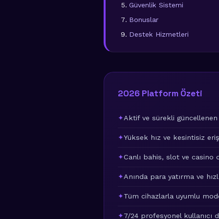
Güvenlik Sistemi
Bonuslar
Destek Hizmetleri
2026 Platform Özeti
Aktif ve sürekli güncellenen 
Yüksek hız ve kesintisiz er
Canlı bahis, slot ve casino d
Anında para yatırma ve hızl
Tüm cihazlarla uyumlu mode
7/24 profesyonel kullanıcı d