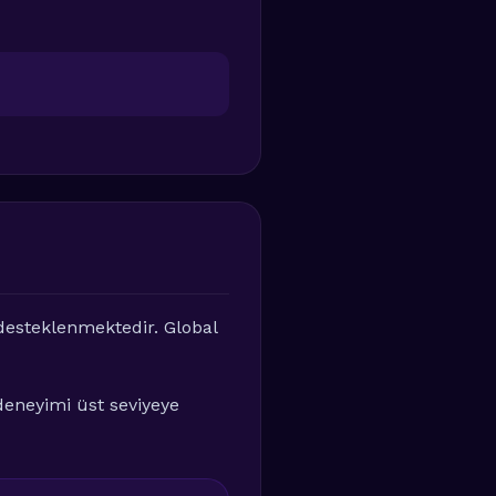
desteklenmektedir. Global
 deneyimi üst seviyeye