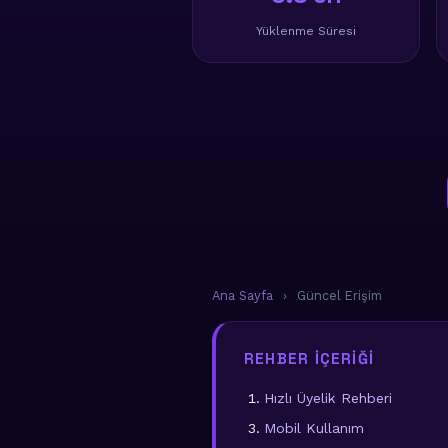
Yüklenme Süresi
Ana Sayfa
›
Güncel Erişim
REHBER İÇERIĞI
Hızlı Üyelik Rehberi
Mobil Kullanım