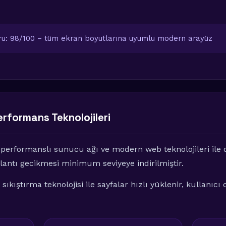
ru: 98/100 – tüm ekran boyutlarına uyumlu modern arayüz
erformans Teknolojileri
performanslı sunucu ağı ve modern web teknolojileri ile 
antı gecikmesi minimum seviyeye indirilmiştir.
sıkıştırma teknolojisi ile sayfalar hızlı yüklenir, kullanıcı