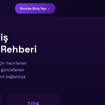
Anında Giriş Yap →
iş
s Rehberi
çin hazırlanan
i güncellenen
nli bağlantıya
7/24