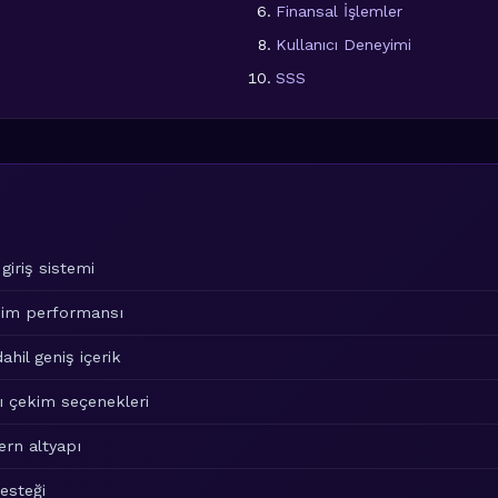
Finansal İşlemler
Kullanıcı Deneyimi
SSS
giriş sistemi
işim performansı
ahil geniş içerik
ı çekim seçenekleri
rn altyapı
esteği