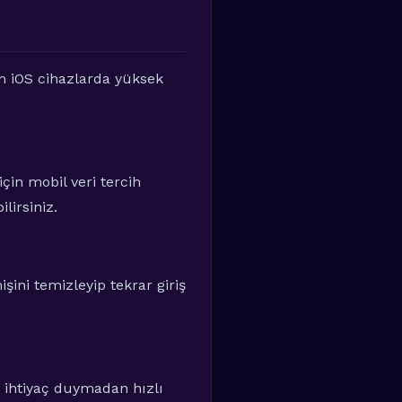
em iOS cihazlarda yüksek
için mobil veri tercih
lirsiniz.
işini temizleyip tekrar giriş
a ihtiyaç duymadan hızlı