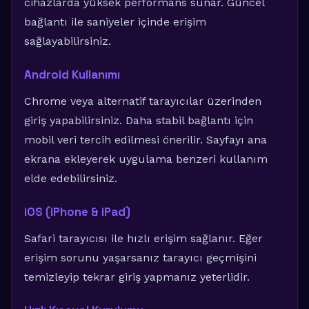
cihazlarda yüksek performans sunar. Güncel
bağlantı ile saniyeler içinde erişim
sağlayabilirsiniz.
Android Kullanımı
Chrome veya alternatif tarayıcılar üzerinden
giriş yapabilirsiniz. Daha stabil bağlantı için
mobil veri tercih edilmesi önerilir. Sayfayı ana
ekrana ekleyerek uygulama benzeri kullanım
elde edebilirsiniz.
iOS (iPhone & iPad)
Safari tarayıcısı ile hızlı erişim sağlanır. Eğer
erişim sorunu yaşarsanız tarayıcı geçmişini
temizleyip tekrar giriş yapmanız yeterlidir.