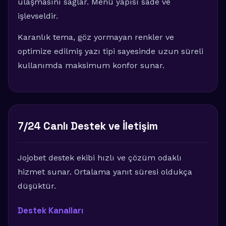
ulaşmasını sağlar. Menü yapısı sade ve
işlevseldir.
Karanlık tema, göz yormayan renkler ve
optimize edilmiş yazı tipi sayesinde uzun süreli
kullanımda maksimum konfor sunar.
7/24 Canlı Destek ve İletişim
Jojobet destek ekibi hızlı ve çözüm odaklı
hizmet sunar. Ortalama yanıt süresi oldukça
düşüktür.
Destek Kanalları