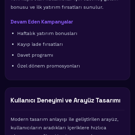
bonusu ve ilk yatırım fırsatları sunulur.
Devam Eden Kampanyalar
Haftalık yatırım bonusları
Kayıp iade fırsatları
Davet programı
Özel dönem promosyonları
Kullanıcı Deneyimi ve Arayüz Tasarımı
Modern tasarım anlayışı ile geliştirilen arayüz,
kullanıcıların aradıkları içeriklere hızlıca