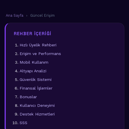
Ana Sayfa
›
Güncel Erişim
REHBER İÇERIĞI
Hızlı Üyelik Rehberi
Erişim ve Performans
Mobil Kullanım
Altyapı Analizi
Güvenlik Sistemi
Finansal İşlemler
Bonuslar
Kullanıcı Deneyimi
Destek Hizmetleri
SSS