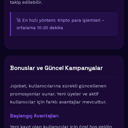
takip edilebilir.
🚀 En hızlı yöntem: Kripto para işlemleri –
ortalama 10-20 dakika
Bonuslar ve Güncel Kampanyalar
Jojobet, kullanıcılarına sürekli güncellenen
promosyonlar sunar. Yeni üyeler ve aktif
kullanıcılar için farklı avantajlar mevcuttur.
Başlangıç Avantajları
Yeni kayıt olan kullanıcılar için özel hoş geldin