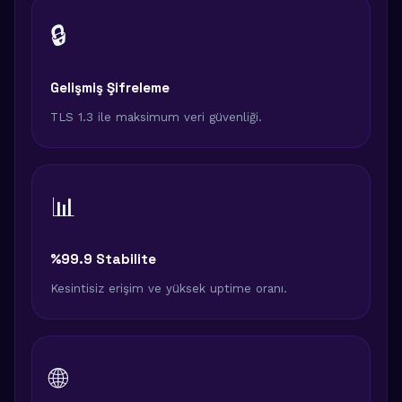
🔒
Gelişmiş Şifreleme
TLS 1.3 ile maksimum veri güvenliği.
📊
%99.9 Stabilite
Kesintisiz erişim ve yüksek uptime oranı.
🌐