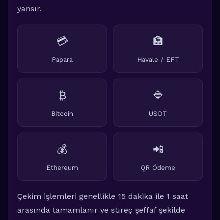
yansır.
💳
🏦
Papara
Havale / EFT
₿
🔷
Bitcoin
USDT
💰
📲
Ethereum
QR Ödeme
Çekim işlemleri genellikle 15 dakika ile 1 saat
arasında tamamlanır ve süreç şeffaf şekilde