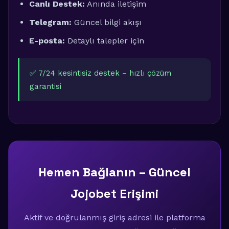
Canlı Destek:
Anında iletişim
Telegram:
Güncel bilgi akışı
E-posta:
Detaylı talepler için
✅ 7/24 kesintisiz destek – hızlı çözüm
garantisi
Hemen Bağlanın – Güncel
Jojobet Erişimi
Aktif ve doğrulanmış giriş adresi ile platforma