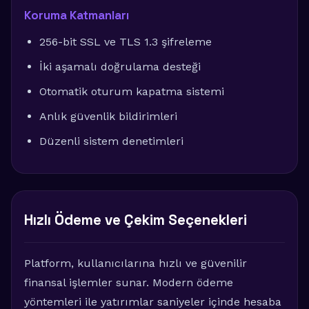
Koruma Katmanları
256-bit SSL ve TLS 1.3 şifreleme
İki aşamalı doğrulama desteği
Otomatik oturum kapatma sistemi
Anlık güvenlik bildirimleri
Düzenli sistem denetimleri
Hızlı Ödeme ve Çekim Seçenekleri
Platform, kullanıcılarına hızlı ve güvenilir
finansal işlemler sunar. Modern ödeme
yöntemleri ile yatırımlar saniyeler içinde hesaba