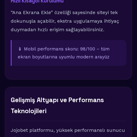
Hızlı Kısayol Kurulumu
“Ana Ekrana Ekle” özelliği sayesinde siteyi tek
dokunuşla açabilir, ekstra uygulamaya ihtiyaç
duymadan hızlı erişim sağlayabilirsiniz.
📱 Mobil performans skoru: 98/100 – tüm
ekran boyutlarına uyumlu modern arayüz
Gelişmiş Altyapı ve Performans
Teknolojileri
Jojobet platformu, yüksek performanslı sunucu