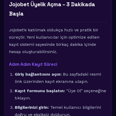
Jojobet Üyelik Açma – 3 Dakikada
Başla
Jojobet’e katılmak oldukça hızlı ve pratik bir
süreçtir. Yeni kullanıcılar için optimize edilen
kayıt sistemi sayesinde birkaç dakika içinde
hesap oluşturabilirsiniz.
Adım Adım Kayıt Süreci
Giriş bağlantısını açın:
Bu sayfadaki resmi
link üzerinden kayıt ekranına ulaşın.
Kayıt formunu başlatın:
“Üye Ol” seçeneğine
tıklayın.
Bilgilerinizi girin:
Temel kullanıcı bilgilerini
doğru ve eksiksiz doldurun.