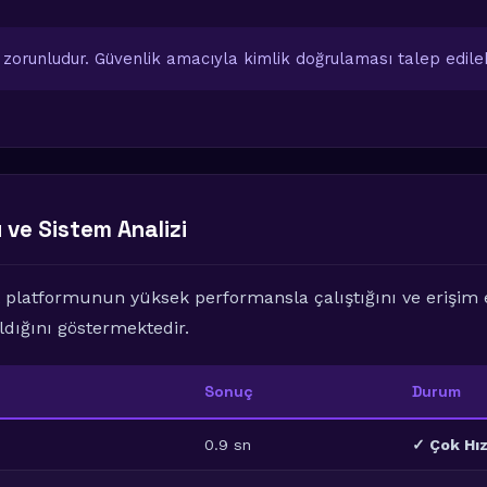
rı zorunludur. Güvenlik amacıyla kimlik doğrulaması talep edilebi
 ve Sistem Analizi
et platformunun yüksek performansla çalıştığını ve erişim 
aldığını göstermektedir.
Sonuç
Durum
0.9 sn
✓ Çok Hız