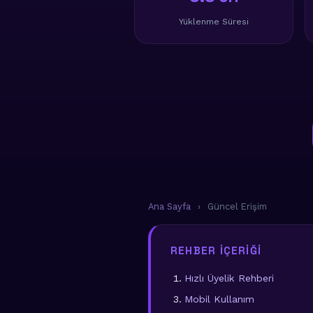
Yüklenme Süresi
Ana Sayfa
›
Güncel Erişim
REHBER İÇERIĞI
Hızlı Üyelik Rehberi
Mobil Kullanım