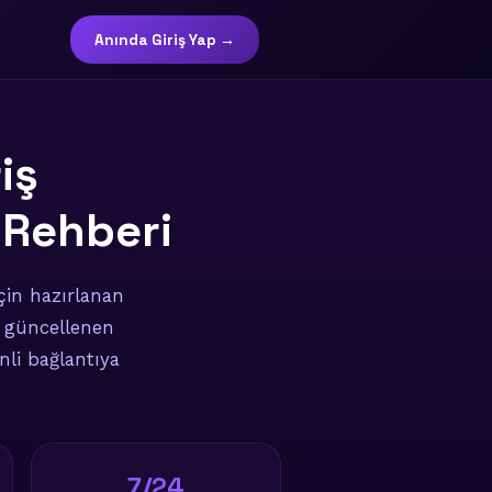
Anında Giriş Yap →
iş
s Rehberi
çin hazırlanan
i güncellenen
nli bağlantıya
7/24