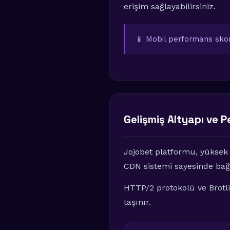
erişim sağlayabilirsiniz.
📱 Mobil performans sko
Gelişmiş Altyapı ve P
Jojobet platformu, yüksek 
CDN sistemi sayesinde bağl
HTTP/2 protokolü ve Brotli 
taşınır.