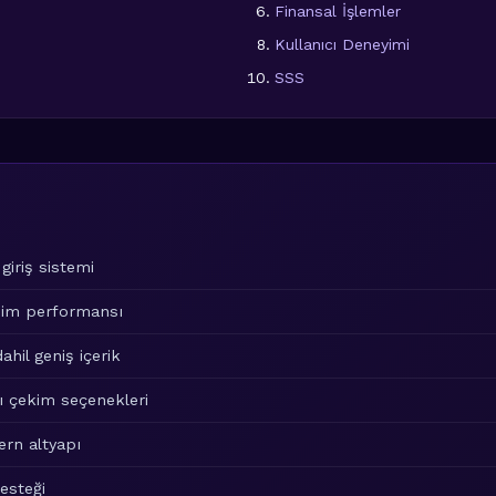
Finansal İşlemler
Kullanıcı Deneyimi
SSS
giriş sistemi
işim performansı
ahil geniş içerik
ı çekim seçenekleri
rn altyapı
esteği