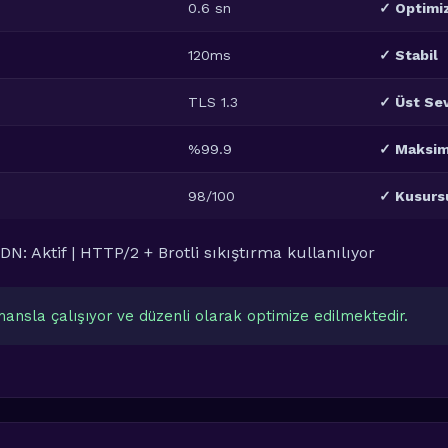
0.6 sn
✓ Optimi
120ms
✓ Stabil
TLS 1.3
✓ Üst Se
%99.9
✓ Maksi
98/100
✓ Kusurs
N: Aktif | HTTP/2 + Brotli sıkıştırma kullanılıyor
ansla çalışıyor ve düzenli olarak optimize edilmektedir.