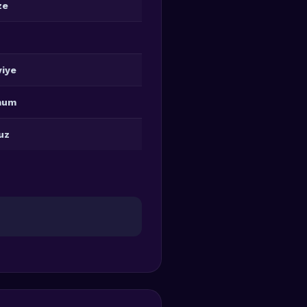
ze
viye
mum
uz