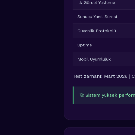
İlk Görsel Yükleme
Sunucu Yanıt Süresi
Güvenlik Protokolü
Uptime
Mobil Uyumluluk
Test zamanı: Mart 2026 | CD
🚀 Sistem yüksek perform