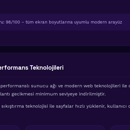
ru: 98/100 – tüm ekran boyutlarına uyumlu modern arayüz
erformans Teknolojileri
performanslı sunucu ağı ve modern web teknolojileri ile 
antı gecikmesi minimum seviyeye indirilmiştir.
sıkıştırma teknolojisi ile sayfalar hızlı yüklenir, kullanıcı