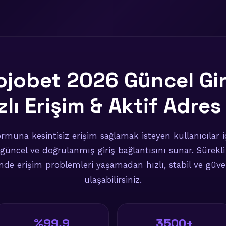
ojobet 2026 Güncel Gir
zlı Erişim & Aktif Adre
ormuna kesintisiz erişim sağlamak isteyen kullanıcılar i
 güncel ve doğrulanmış giriş bağlantısını sunar. Sürekl
nde erişim problemleri yaşamadan hızlı, stabil ve güve
ulaşabilirsiniz.
%99.9
3500+