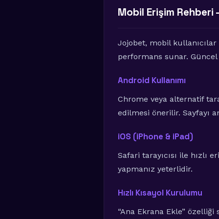
Mobil Erişim Rehberi
Jojobet, mobil kullanıcıla
performans sunar. Güncel ba
Android Kullanımı
Chrome veya alternatif taray
edilmesi önerilir. Sayfayı
iOS (iPhone & iPad)
Safari tarayıcısı ile hızlı 
yapmanız yeterlidir.
Hızlı Kısayol Kurulumu
“Ana Ekrana Ekle” özelliği