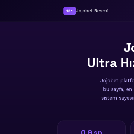
Jojobet Resmi
18+
J
Ultra Hı
Jojobet platf
bu sayfa, en
sistem sayesi
0.9 sn