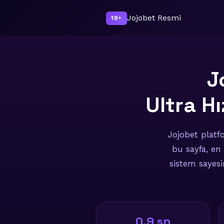
Jojobet Resmi
18+
J
Ultra Hı
Jojobet platf
bu sayfa, en
sistem sayesi
0.9 sn