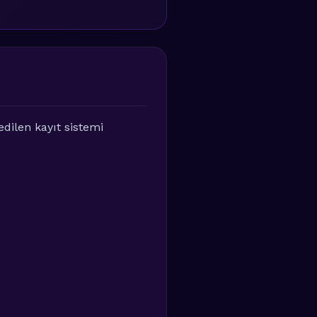
edilen kayıt sistemi