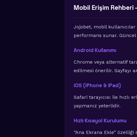
Mobil Erişim Rehberi
Jojobet, mobil kullanıcıla
performans sunar. Güncel ba
Android Kullanımı
Chrome veya alternatif taray
edilmesi önerilir. Sayfayı
iOS (iPhone & iPad)
Safari tarayıcısı ile hızlı 
yapmanız yeterlidir.
Hızlı Kısayol Kurulumu
“Ana Ekrana Ekle” özelliği