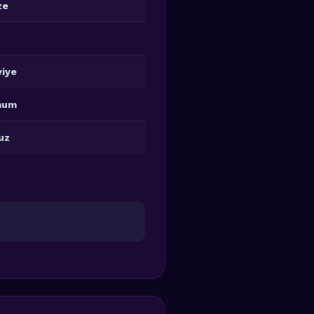
ze
viye
mum
uz