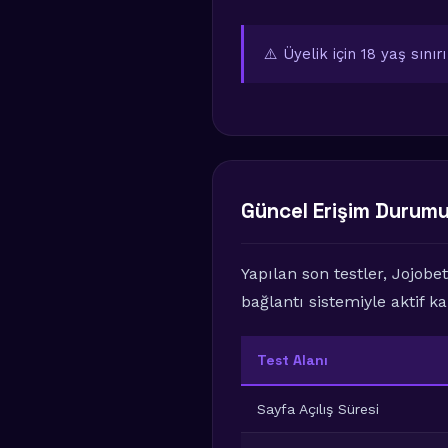
⚠️ Üyelik için 18 yaş sını
Güncel Erişim Durumu
Yapılan son testler, Jojob
bağlantı sistemiyle aktif k
Test Alanı
Sayfa Açılış Süresi