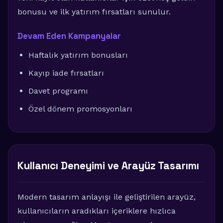
bonusu ve ilk yatırım fırsatları sunulur.
Devam Eden Kampanyalar
Haftalık yatırım bonusları
Kayıp iade fırsatları
Davet programı
Özel dönem promosyonları
Kullanıcı Deneyimi ve Arayüz Tasarımı
Modern tasarım anlayışı ile geliştirilen arayüz,
kullanıcıların aradıkları içeriklere hızlıca