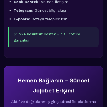
Canlı Destek:
Anında iletişim
Telegram:
Güncel bilgi akışı
E-posta:
Detaylı talepler için
✅ 7/24 kesintisiz destek – hızlı çözüm
garantisi
Hemen Bağlanın – Güncel
Jojobet Erişimi
Aktif ve doğrulanmış giriş adresi ile platforma