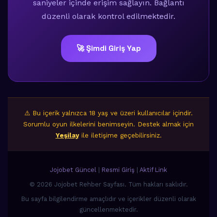
saniyeler içinde erişim sağlayın. Bağlantı
düzenli olarak kontrol edilmektedir.
🚀 Şimdi Giriş Yap
⚠️ Bu içerik yalnızca 18 yaş ve üzeri kullanıcılar içindir.
Sorumlu oyun ilkelerini benimseyin. Destek almak için
Yeşilay
ile iletişime geçebilirsiniz.
Jojobet Güncel
|
Resmi Giriş
|
Aktif Link
© 2026 Jojobet Rehber Sayfası. Tüm hakları saklıdır.
Bu sayfa bilgilendirme amaçlıdır ve içerikler düzenli olarak
güncellenmektedir.