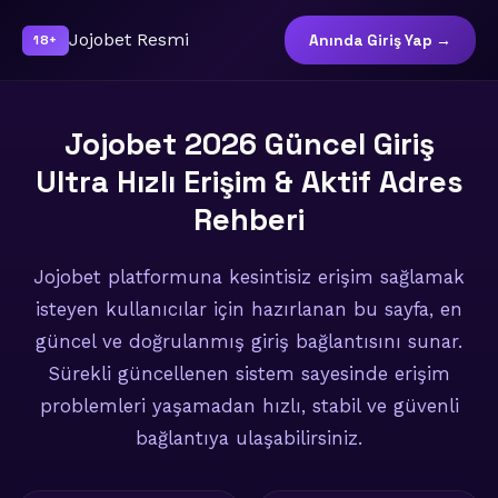
Jojobet Resmi
Anında Giriş Yap →
18+
Jojobet 2026 Güncel Giriş
Ultra Hızlı Erişim & Aktif Adres
Rehberi
Jojobet platformuna kesintisiz erişim sağlamak
isteyen kullanıcılar için hazırlanan bu sayfa, en
güncel ve doğrulanmış giriş bağlantısını sunar.
Sürekli güncellenen sistem sayesinde erişim
problemleri yaşamadan hızlı, stabil ve güvenli
bağlantıya ulaşabilirsiniz.