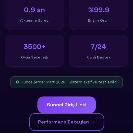
0.9 sn
%99.9
Yüklenme Süresi
Erişim Oranı
3500+
7/24
Oyun Seçeneği
Canlı Destek
🔄 Güncelleme: Mart 2026 | Sistem aktif ve test edildi
Güncel Giriş Linki
Performans Detayları →