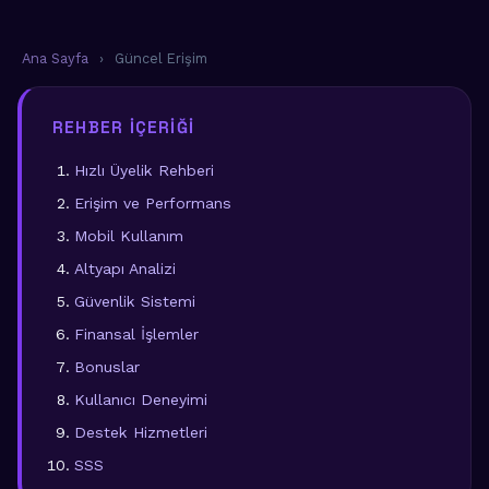
Ana Sayfa
›
Güncel Erişim
REHBER İÇERIĞI
Hızlı Üyelik Rehberi
Erişim ve Performans
Mobil Kullanım
Altyapı Analizi
Güvenlik Sistemi
Finansal İşlemler
Bonuslar
Kullanıcı Deneyimi
Destek Hizmetleri
SSS