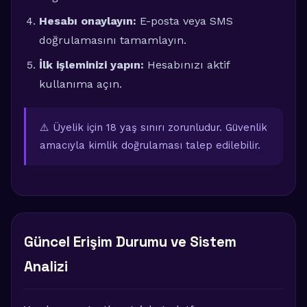
Hesabı onaylayın:
E-posta veya SMS
doğrulamasını tamamlayın.
İlk işleminizi yapın:
Hesabınızı aktif
kullanıma açın.
⚠️ Üyelik için 18 yaş sınırı zorunludur. Güvenlik
amacıyla kimlik doğrulaması talep edilebilir.
Güncel Erişim Durumu ve Sistem
Analizi