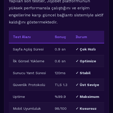
Yapılan son testler, Jojobet platformunun
yüksek performansla çalıştığını ve erişim
engellerine karşı güncel bağlantı sistemiyle aktif
kaldığını göstermektedir.
Test Alanı
Sonuç
Durum
Sayfa Açılış Süresi
0.9 sn
✓ Çok Hızlı
İlk Görsel Yükleme
0.6 sn
✓ Optimize
Sunucu Yanıt Süresi
120ms
✓ Stabil
Güvenlik Protokolü
TLS 1.3
✓ Üst Seviye
Uptime
%99.9
✓ Maksimum
Mobil Uyumluluk
98/100
✓ Kusursuz