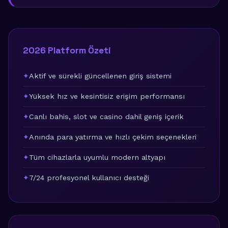
2026 Platform Özeti
Aktif ve sürekli güncellenen giriş sistemi
Yüksek hız ve kesintisiz erişim performansı
Canlı bahis, slot ve casino dahil geniş içerik
Anında para yatırma ve hızlı çekim seçenekleri
Tüm cihazlarla uyumlu modern altyapı
7/24 profesyonel kullanıcı desteği