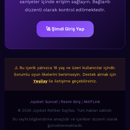
saniyeler içinde erişim sağlayın. Bağlantı
düzenli olarak kontrol edilmektedir.
🚀 Şimdi Giriş Yap
⚠️ Bu içerik yalnızca 18 yaş ve üzeri kullanıcılar içindir.
Sorumlu oyun ilkelerini benimseyin. Destek almak için
Yeşilay
ile iletişime geçebilirsiniz.
Jojobet Güncel
|
Resmi Giriş
|
Aktif Link
© 2026 Jojobet Rehber Sayfası. Tüm hakları saklıdır.
Bu sayfa bilgilendirme amaçlıdır ve içerikler düzenli olarak
güncellenmektedir.