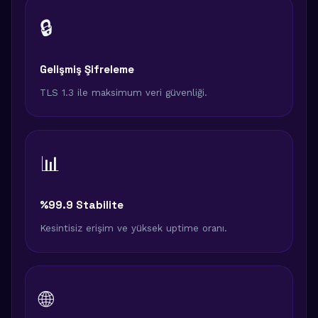
🔒
Gelişmiş Şifreleme
TLS 1.3 ile maksimum veri güvenliği.
📊
%99.9 Stabilite
Kesintisiz erişim ve yüksek uptime oranı.
🌐